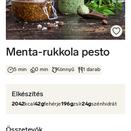
Menta-rukkola pesto
5 min
0 min
Könnyű
1 darab
Elkészítés
2042
kcal
42g
fehérje
196g
zsír
24g
szénhidrát
Összetevők