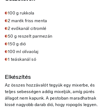
100 g rukkola
2 marék friss menta
2 evőkanál citromlé
50 g reszelt parmezán
150 g dió
100 ml olívaolaj
1 teáskanál só
Elkészítés
Az összes hozzávalót tegyük egy mixerbe, és
teljes sebességen addig mixeljük, amíg pürés
állagot nem kapunk. A pestoban maradhatnak
kissé nagyobb darab dió, hogy ropogós legyen.