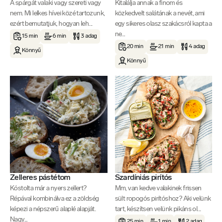
A spárgát valaki vagy szereti vagy
Kitalálja annak a finom és
nem. Mi lelkes hívei közé tartozunk,
közkedvelt salátának a nevét, ami
ezért bemutatjuk, hogyan leh...
egy sikeres olasz szakácsról kapta a
ne...
15 min
6 min
3 adag
20 min
21 min
4 adag
Könnyű
Könnyű
Zelleres pástétom
Szardíniás pirítós
Kóstolta már a nyers zellert?
Mm, van kedve valakinek frissen
Répával kombinálva ez a zöldség
sült ropogós pirítóshoz? Aki velünk
képezi a népszerű alaplé alapját.
tart, készítsen velünk pikáns ol...
Nagy...
25 min
1 min
2 adag