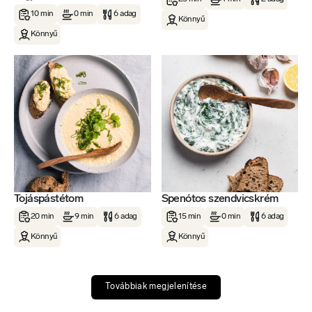
10 min
0 min
6 adag
Könnyű
Könnyű
Tojáspástétom
Spenótos szendvicskrém
20 min
9 min
6 adag
15 min
0 min
6 adag
Könnyű
Könnyű
Továbbiak megjelenítése