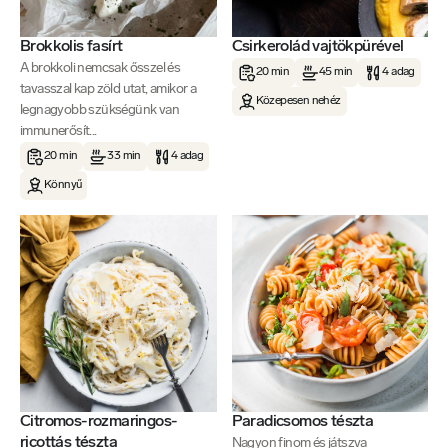
Brokkolis fasírt
Csirkerolád vajtökpürével
A brokkoli nemcsak ősszel és
20 min
45 min
4 adag
tavasszal kap zöld utat, amikor a
Közepesen nehéz
legnagyobb szükségünk van
immunerősít...
20 min
33 min
4 adag
Könnyű
Citromos-rozmaringos-
Paradicsomos tészta
ricottás tészta
Nagyon finom és játszva