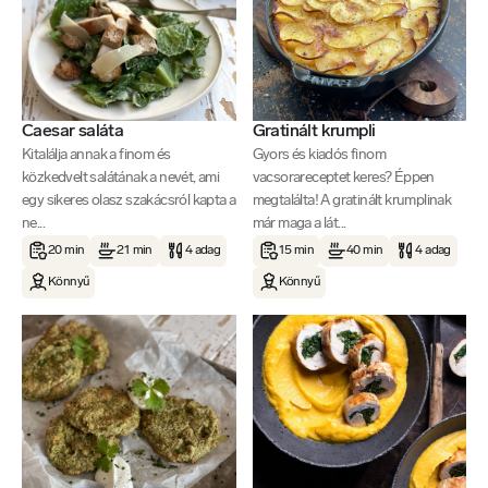
Caesar saláta
Gratinált krumpli
Kitalálja annak a finom és
Gyors és kiadós finom
közkedvelt salátának a nevét, ami
vacsorareceptet keres? Éppen
egy sikeres olasz szakácsról kapta a
megtalálta! A gratinált krumplinak
ne...
már maga a lát...
20 min
21 min
4 adag
15 min
40 min
4 adag
Könnyű
Könnyű