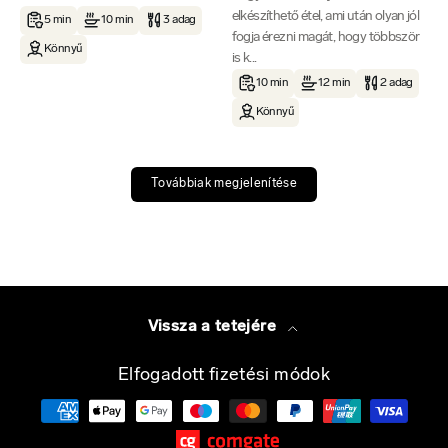
elkészíthető étel, ami után olyan jól
5 min
10 min
3 adag
fogja érezni magát, hogy többször
Könnyű
is k...
10 min
12 min
2 adag
Könnyű
Továbbiak megjelenítése
Vissza a tetejére
Elfogadott fizetési módok