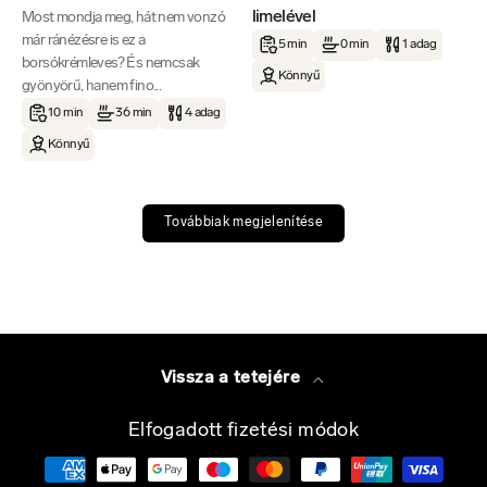
limelével
Most mondja meg, hát nem vonzó
már ránézésre is ez a
5 min
0 min
1 adag
borsókrémleves? És nemcsak
Könnyű
gyönyörű, hanem fino...
10 min
36 min
4 adag
Könnyű
Továbbiak megjelenítése
Vissza a tetejére
Elfogadott fizetési módok