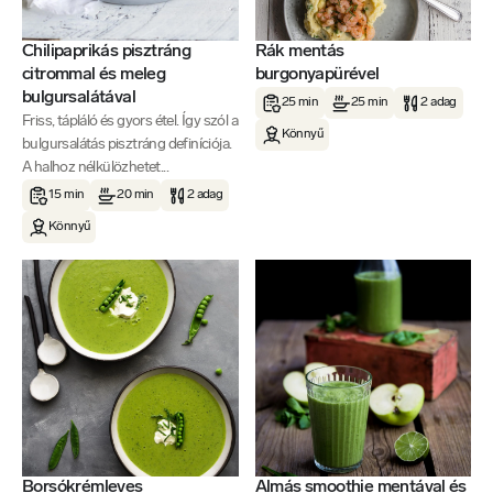
Chilipaprikás pisztráng
Rák mentás
citrommal és meleg
burgonyapürével
bulgursalátával
25 min
25 min
2 adag
Friss, tápláló és gyors étel. Így szól a
Könnyű
bulgursalátás pisztráng definíciója.
A halhoz nélkülözhetet...
15 min
20 min
2 adag
Könnyű
Borsókrémleves
Almás smoothie mentával és