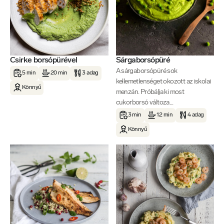
Csirke borsópürével
Sárgaborsópüré
A sárgaborsópüré sok
5 min
20 min
3 adag
kellemetlenséget okozott az iskolai
Könnyű
menzán. Próbálja ki most
cukorborsó változa...
3 min
12 min
4 adag
Könnyű