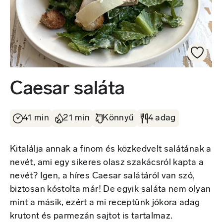
Caesar saláta
41 min
21 min
Könnyű
4 adag
Kitalálja annak a finom és közkedvelt salátának a
nevét, ami egy sikeres olasz szakácsról kapta a
nevét? Igen, a híres Caesar salátáról van szó,
biztosan kóstolta már! De egyik saláta nem olyan
mint a másik, ezért a mi receptünk jókora adag
krutont és parmezán sajtot is tartalmaz.