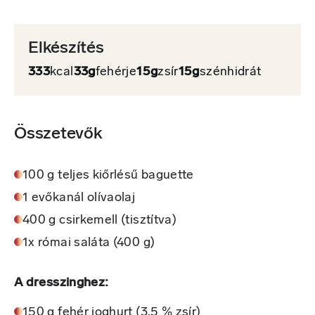
Elkészítés
333
kcal
33g
fehérje
15g
zsír
15g
szénhidrát
Összetevők
100 g teljes kiőrlésű baguette
1 evőkanál olívaolaj
400 g csirkemell (tisztítva)
1x római saláta (400 g)
A dresszinghez:
150 g fehér joghurt (3,5 % zsír)