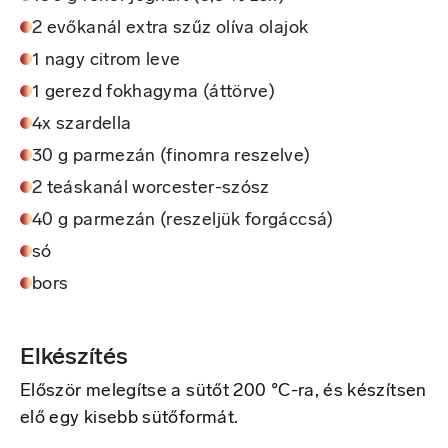
2 evőkanál extra szűz olíva olajok
1 nagy citrom leve
1 gerezd fokhagyma (áttörve)
4x szardella
30 g parmezán (finomra reszelve)
2 teáskanál worcester-szósz
40 g parmezán (reszeljük forgáccsá)
só
bors
Elkészítés
Először melegítse a sütőt 200 °C-ra, és készítsen
elő egy kisebb sütőformát.