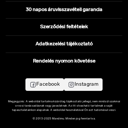
gabonaféléket, szóját és szezámmagot tartalmazhat.
30 napos áruvisszavételi garancia
Tejszínt és tejet tartalmaz.
Száraz, hűvös he- lyen, 5-20 °C-on, közvetlen napsugártól védve
tárolandó.
Szerződési feltételek
Adatkezelési tájékoztató
Rendelés nyomon követése
Facebook
Instagram
Megjegyzés: A weboldal tartalma kizárólag tájékoztató jellegű, nem minősül szakmai
orvosi tanácsadásnak vagy javaslatnak. Az itt olvasható tartalmak a saját
tapasztalatainkon alapulnak. A weboldal használatával Ön ezt tudomásul veszi.
© 2013-2025 Mandimu. Minden jog fenntartva.