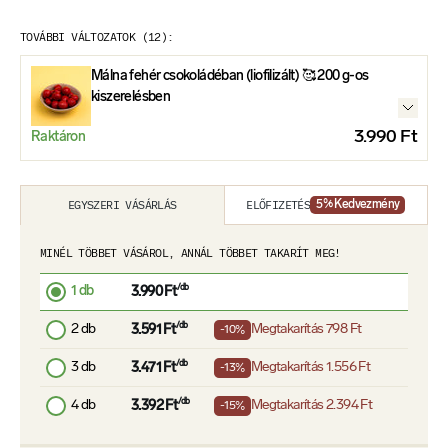
TOVÁBBI VÁLTOZATOK (12):
Málna fehér csokoládéban (liofilizált) 🥰 200 g-os
kiszerelésben
3.990 Ft
Raktáron
ELŐFIZETÉS
EGYSZERI VÁSÁRLÁS
5
% Kedvezmény
MINÉL TÖBBET VÁSÁROL, ANNÁL TÖBBET TAKARÍT MEG!
1 db
/db
3.990 Ft
2 db
/db
Megtakarítás
798 Ft
3.591 Ft
-10%
3 db
/db
Megtakarítás
1.556 Ft
3.471 Ft
-13%
4 db
/db
Megtakarítás
2.394 Ft
3.392 Ft
-15%