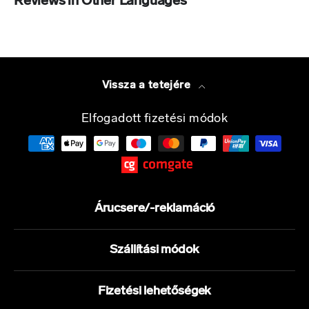
Reviews in Other Languages
MENNYISÉG
2,8 g
Vissza a tetejére
ÖSSZETEVŐ
Só:
Elfogadott fizetési módok
MENNYISÉG
0,13 g
Összetevők
Árucsere/-reklamáció
90% fehér csokoládé (cukor, kakaóvaj, tejpor, tejszínpor,
emulgeálószer: lecitinek, természetes vanília aroma)
7% fagyasztva szárított málna
Szállítási módok
1,2% fagyasztva szárított málna por
fényező keverék (tápióka keményítő, cukor, fényezőanyag: sellak)
Figyelmeztetés
Fizetési lehetőségek
Nyomokban földimogyorót, dióféléket, gluténtartalmú