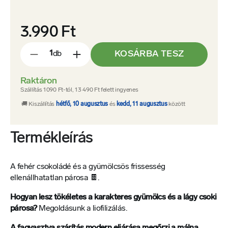
3.990 Ft
KOSÁRBA TESZ
db
-
+
Raktáron
Szállítás 1090 Ft-tól, 13 490 Ft felett ingyenes
🚚 Kiszállítás
hétfő, 10 augusztus
és
kedd, 11 augusztus
között
Termékleírás
A fehér csokoládé és a gyümölcsös frissesség
ellenállhatatlan párosa 🍫.
Hogyan lesz tökéletes a karakteres gyümölcs és a lágy csoki
párosa?
Megoldásunk a liofilizálás.
A fagyasztva szárítás modern eljárása megőrzi a málna