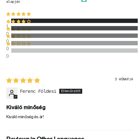
alapján
47,2 g
1
ÖSSZETEVŐ
0
- Ebből a cukrok:
0
MENNYISÉG
0
45,3 g
0
ÖSSZETEVŐ
3 HÓNAPJA
Fehérje:
Ferenc Földesi
MENNYISÉG
6 g
Kiváló minőség
Kiváló minőség és ár!
ÖSSZETEVŐ
Rost: