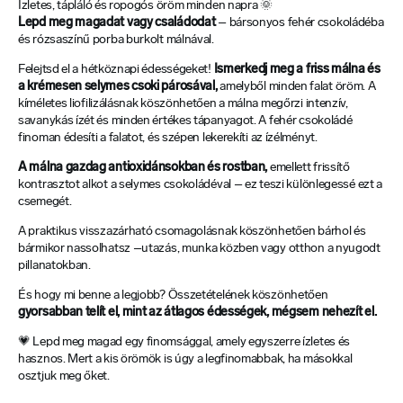
Ízletes, tápláló és ropogós öröm minden napra 🌞
Lepd meg magadat vagy családodat
– bársonyos fehér csokoládéba
és rózsaszínű porba burkolt málnával.
Felejtsd el a hétköznapi édességeket!
Ismerkedj meg a friss málna és
a krémesen selymes csoki párosával,
amelyből minden falat öröm. A
kíméletes liofilizálásnak köszönhetően a málna megőrzi intenzív,
savanykás ízét és minden értékes tápanyagot. A fehér csokoládé
finoman édesíti a falatot, és szépen lekerekíti az ízélményt.
A málna gazdag antioxidánsokban és rostban,
emellett frissítő
kontrasztot alkot a selymes csokoládéval – ez teszi különlegessé ezt a
csemegét.
A praktikus visszazárható csomagolásnak köszönhetően bárhol és
bármikor nassolhatsz –utazás, munka közben vagy otthon a nyugodt
pillanatokban.
És hogy mi benne a legjobb? Összetételének köszönhetően
gyorsabban telít el, mint az átlagos édességek, mégsem nehezít el.
💗 Lepd meg magad egy finomsággal, amely egyszerre ízletes és
hasznos. Mert a kis örömök is úgy a legfinomabbak, ha másokkal
osztjuk meg őket.