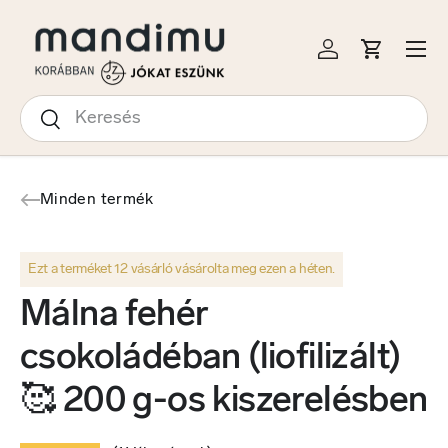
S A TARTALOMRA
Menü
Bejelentkezés
Kosár
Keresés
Keresés
Minden termék
Ezt a terméket 12 vásárló vásárolta meg ezen a héten.
Málna fehér
csokoládéban (liofilizált)
🥰 200 g-os kiszerelésben