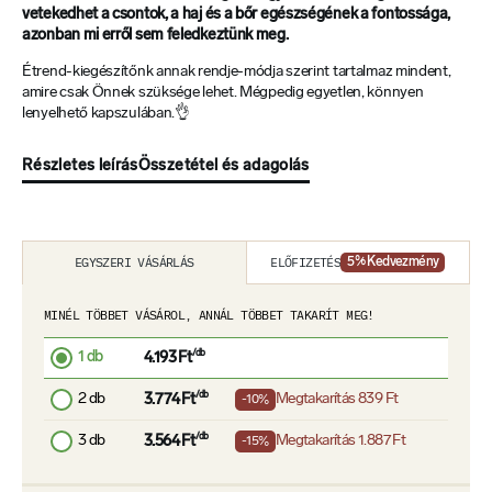
vetekedhet a csontok, a haj és a bőr egészségének a fontossága,
azonban mi erről sem feledkeztünk meg.
Étrend-kiegészítőnk annak rendje-módja szerint tartalmaz mindent,
amire csak Önnek szüksége lehet. Mégpedig egyetlen, könnyen
lenyelhető kapszulában.👌
Részletes leírás
Összetétel és adagolás
ELŐFIZETÉS
EGYSZERI VÁSÁRLÁS
5
% Kedvezmény
MINÉL TÖBBET VÁSÁROL, ANNÁL TÖBBET TAKARÍT MEG!
1 db
/db
4.193 Ft
2 db
/db
Megtakarítás
839 Ft
3.774 Ft
-10%
3 db
/db
Megtakarítás
1.887 Ft
3.564 Ft
-15%