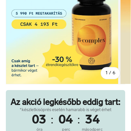
-ból/-bő
1
/
6
Az akció legkésőbb eddig tart:
*készletkisöprés esetén hamarabb is véget érhet
03
:
04
:
33
óra
perc
másodperc