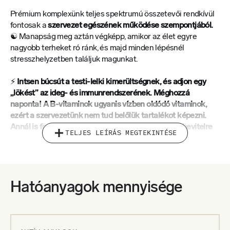
Prémium komplexünk teljes spektrumú összetevői rendkívül
fontosak a
szervezet egészének működése szempontjából.
☯️ Manapság meg aztán végképp, amikor az élet egyre
nagyobb terheket ró ránk, és majd minden lépésnél
stresszhelyzetben találjuk magunkat.
⚡
Intsen búcsút a testi-lelki kimerültségnek, és adjon egy
„lökést” az ideg- és immunrendszerének. Méghozzá
naponta! A B-vitaminok ugyanis vízben oldódó vitaminok,
ezért a szervezetünk nem tud belőlük tartalékot képezni.
Annál is fontosabb tehát odafigyelni a rendszeres bevitelre
TELJES LEÍRÁS MEGTEKINTÉSE
táplálék vagy megfelelő étrend-kiegészítő formájában.
💪
A tiamin
, a B-vitaminok közül az első, közel harminc enzim
szerves része. Főként az idegrendszer és a szív tökéletes
működéséhez nélkülözhetetlen. Ha a szervezet végleg nem
Hatóanyagok mennyisége
kapna belőle utánpótlást, akkor rövid időn belül szívpanaszok
lépnének fel, továbbá pszichés zavarok, járásproblémák,
ideggyulladások vagy érzékvesztés a végtagokban.