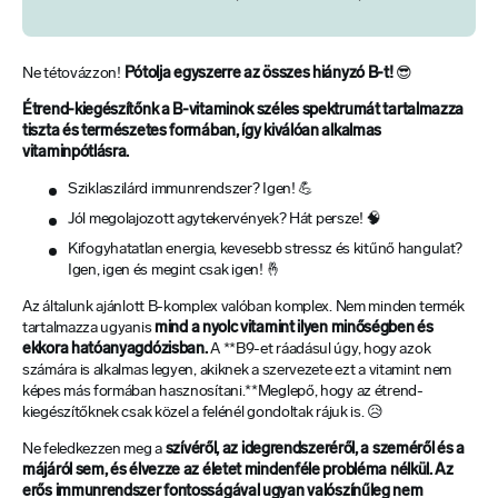
Ne tétovázzon!
Pótolja egyszerre az összes hiányzó B-t!
😎
Étrend-kiegészítőnk a B-vitaminok széles spektrumát tartalmazza
tiszta és természetes formában, így kiválóan alkalmas
vitaminpótlásra.
Sziklaszilárd immunrendszer? Igen! 💪
Jól megolajozott agytekervények? Hát persze! 🧠
Kifogyhatatlan energia, kevesebb stressz és kitűnő hangulat?
Igen, igen és megint csak igen! 🤞
Az általunk ajánlott B-komplex valóban komplex. Nem minden termék
tartalmazza ugyanis
mind a nyolc vitamint ilyen minőségben és
ekkora hatóanyagdózisban.
A **B9-et ráadásul úgy, hogy azok
számára is alkalmas legyen, akiknek a szervezete ezt a vitamint nem
képes más formában hasznosítani.**Meglepő, hogy az étrend-
kiegészítőknek csak közel a felénél gondoltak rájuk is. 😥
Ne feledkezzen meg a
szívéről, az idegrendszeréről, a szeméről és a
májáról sem, és élvezze az életet mindenféle probléma nélkül. Az
erős immunrendszer fontosságával ugyan valószínűleg nem