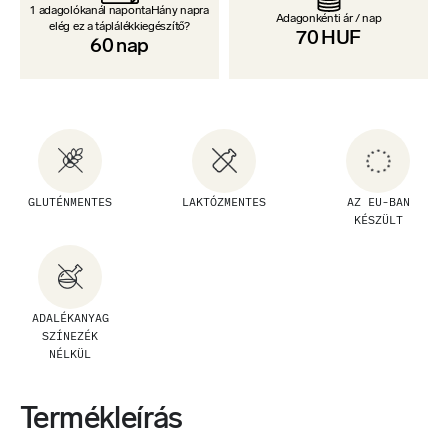
1 adagolókanál napontaHány napra
Adagonkénti ár / nap
elég ez a táplálékkiegészítő?
70
HUF
60
nap
GLUTÉNMENTES
LAKTÓZMENTES
AZ EU-BAN
KÉSZÜLT
ADALÉKANYAG
SZÍNEZÉK
NÉLKÜL
Termékleírás