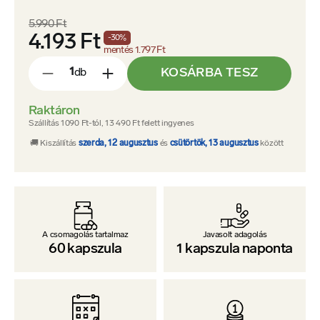
5.990 Ft
4.193 Ft
-
30
%
mentés
1.797 Ft
KOSÁRBA TESZ
db
-
+
Raktáron
Szállítás 1090 Ft-tól, 13 490 Ft felett ingyenes
🚚 Kiszállítás
szerda, 12 augusztus
és
csütörtök, 13 augusztus
között
A csomagolás tartalmaz
Javasolt adagolás
60
kapszula
1
kapszula naponta