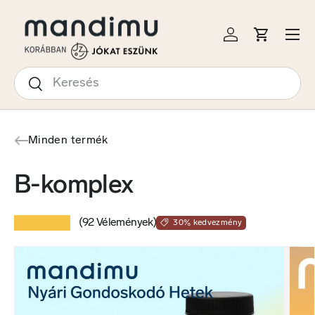
S A TARTALOMRA
Menü
Bejelentkezés
Kosár
Keresés
Keresés
Minden termék
B-komplex
★★★★★
(92 Vélemények)
30% kedvezmény