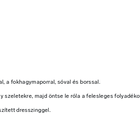
l, a fokhagymaporral, sóval és borssal.
szeletekre, majd öntse le róla a felesleges folyadéko
zített dresszinggel.