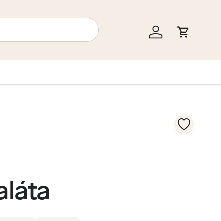
Bejelentkezés
Kosár
láta