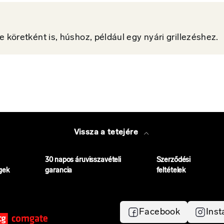
e köretként is, húshoz, például egy nyári grillezéshez.
Vissza a tetejére
30 napos áruvisszavételi
Szerződési
gek
garancia
feltételek
Facebook
Ins