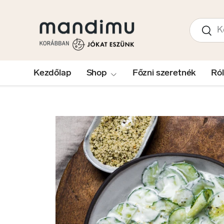
UGRÁS A TARTALOMRA
Keresés
Kere
Kezdőlap
Shop
Főzni szeretnék
Ró