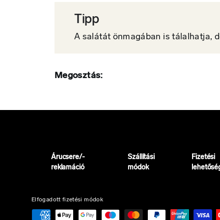
Tipp
A salátát önmagában is tálalhatja, d
Megosztás:
Árucsere/-
Szállítási
Fizetési
reklamáció
módok
lehetősé
Elfogadott fizetési módok