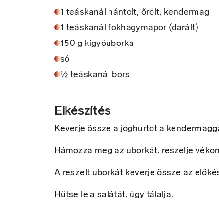
1 teáskanál hántolt, őrölt, kendermag
1 teáskanál fokhagymapor (darált)
150 g kígyóuborka
só
½ teáskanál bors
Elkészítés
Keverje össze a joghurtot a kendermagga
Hámozza meg az uborkát, reszelje vékony 
A reszelt uborkát keverje össze az előkés
Hűtse le a salátát, úgy tálalja.