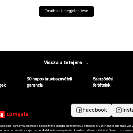
Továbbiak megjelenítése
Vissza a tetejére
30 napos áruvisszavételi
Szerződési
gek
garancia
feltételek
Facebook
Ins
eboldal tartalma kizárólag tájékoztató jellegű, nem minősül szakmai orvosi tanácsadásnak vagy
vasható tartalmak a saját tapasztalatainkon alapulnak. A weboldal használatával Ön ezt tudomásul