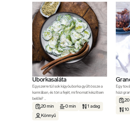
Uborkasaláta
Grano
Egyszerre túl sok kígyóuborka gyűlt össze a
Egy tová
kamrában, és töri a fejét, mi finomat készítsen
házi gran
belőle? ...
20
20 min
0 min
1 adag
10
Könnyű