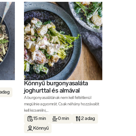
Könnyű burgonyasaláta
joghurttal és almával
 adag
A burgonyasalátának nem kell feltétlenül
megülnie a gyomrát. Csak néhány hozzávalót
kell kicserélni,...
15 min
0 min
2 adag
Könnyű