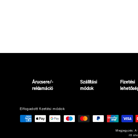
Árucsere/-
Szállítási
Fizetési
reklamáció
módok
lehetősé
Elfogadott fizetési módok
Megjegyzés: A w
itt ol