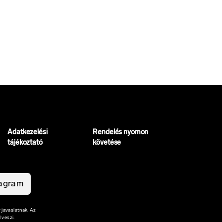
Adatkezelési
Rendelés nyomon
tájékoztató
követése
tagram
 javaslatnak. Az
 veszi.