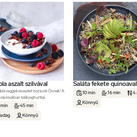
la aszalt szilvával
Saláta fekete quinoaval
bbi reggeli receptet hoztunk Önnek! A
10 min
16 min
4
ola kiválóan talál joghurttal.
Könnyű
 min
45 min
 adag
Könnyű