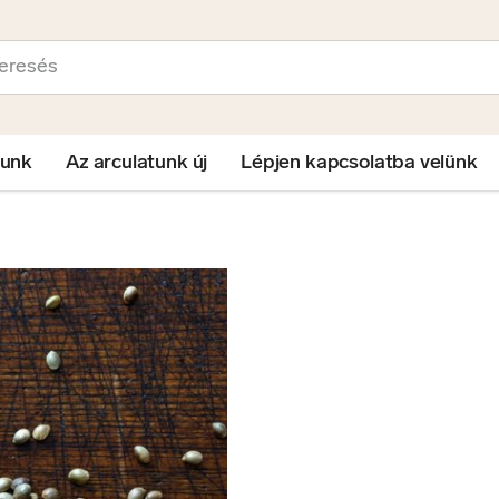
sés
lunk
Az arculatunk új
Lépjen kapcsolatba velünk