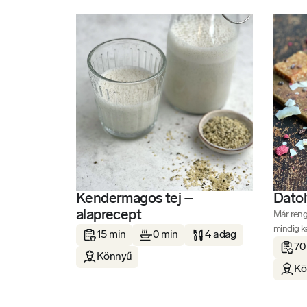
Kendermagos tej –
Datol
alaprecept
Már reng
mindig k
15 min
0 min
4 adag
70
Könnyű
Kö