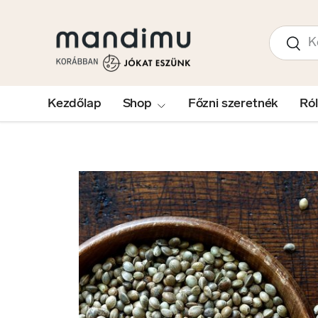
UGRÁS A TARTALOMRA
Keresés
Kere
Kezdőlap
Shop
Főzni szeretnék
Ró