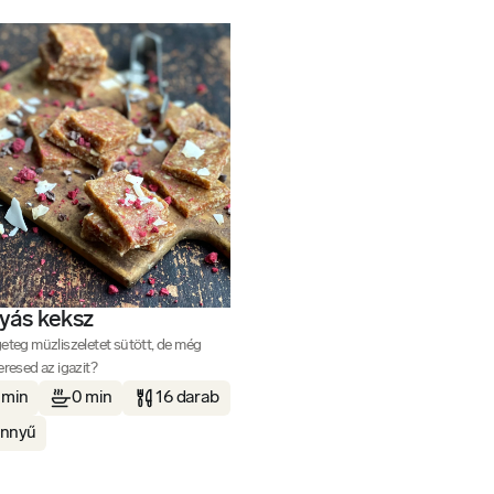
yás keksz
eteg müzliszeletet sütött, de még
eresed az igazit?
 min
0 min
16 darab
nnyű