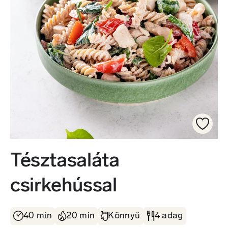
Tésztasaláta
csirkehússal
40 min
20 min
Könnyű
4 adag