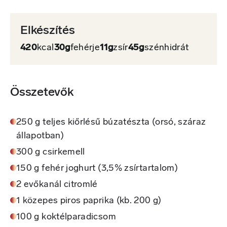
Elkészítés
420
kcal
30g
fehérje
11g
zsír
45g
szénhidrát
Összetevők
250 g teljes kiőrlésű búzatészta (orsó, száraz
állapotban)
300 g csirkemell
150 g fehér joghurt (3,5% zsírtartalom)
2 evőkanál citromlé
1 közepes piros paprika (kb. 200 g)
100 g koktélparadicsom