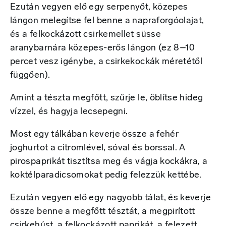
Ezután vegyen elő egy serpenyőt, közepes
lángon melegítse fel benne a napraforgóolajat,
és a felkockázott csirkemellet süsse
aranybarnára közepes-erős lángon (ez 8–10
percet vesz igénybe, a csirkekockák méretétől
függően).
Amint a tészta megfőtt, szűrje le, öblítse hideg
vízzel, és hagyja lecsepegni.
Most egy tálkában keverje össze a fehér
joghurtot a citromlével, sóval és borssal. A
pirospaprikát tisztítsa meg és vágja kockákra, a
koktélparadicsomokat pedig felezzük kettébe.
Ezután vegyen elő egy nagyobb tálat, és keverje
össze benne a megfőtt tésztát, a megpirított
csirkehúst, a felkockázott paprikát, a felezett