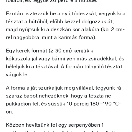
fóliába, és tegyük 20 percre a hűtőbe.
Ezután lisztezzük be a nyújtódeszkát, vegyük ki a
tésztát a hűtőből, előbb kézzel dolgozzuk át,
majd nyújtsuk ki a deszkán kör alakúra (kb. 2 cm-
rel nagyobbra, mint a karimás forma).
Egy kerek formát (⌀ 30 cm) kenjük ki
kókuszolajjal vagy bármilyen más zsiradékkal, és
béleljük ki a tésztával. A formán túlnyúló tésztát
vágjuk le.
A forma alját szurkáljuk meg villával, tegyünk rá
száraz babot nehezéknek, hogy a tészta ne
pukkadjon fel, és süssük 10 percig 180–190 °C-
on.
Közben hevítsünk fel egy serpenyőben 1