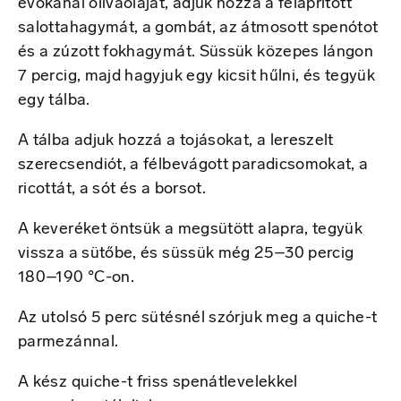
evőkanál olívaolajat, adjuk hozzá a felaprított
salottahagymát, a gombát, az átmosott spenótot
és a zúzott fokhagymát. Süssük közepes lángon
7 percig, majd hagyjuk egy kicsit hűlni, és tegyük
egy tálba.
A tálba adjuk hozzá a tojásokat, a lereszelt
szerecsendiót, a félbevágott paradicsomokat, a
ricottát, a sót és a borsot.
A keveréket öntsük a megsütött alapra, tegyük
vissza a sütőbe, és süssük még 25–30 percig
180–190 °C-on.
Az utolsó 5 perc sütésnél szórjuk meg a quiche-t
parmezánnal.
A kész quiche-t friss spenátlevelekkel