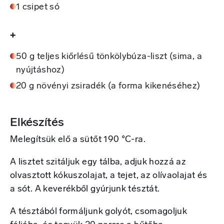
1 csipet só
+
50 g teljes kiőrlésű tönkölybúza-liszt (sima, a
nyújtáshoz)
20 g növényi zsiradék (a forma kikenéséhez)
Elkészítés
Melegítsük elő a sütőt 190 °C-ra.
A lisztet szitáljuk egy tálba, adjuk hozzá az
olvasztott kókuszolajat, a tejet, az olívaolajat és
a sót. A keverékből gyúrjunk tésztát.
A tésztából formáljunk golyót, csomagoljuk