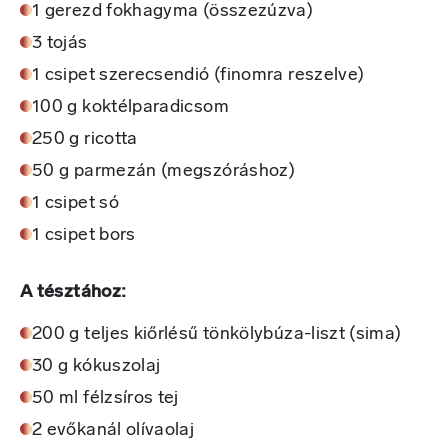
1 gerezd fokhagyma (összezúzva)
3 tojás
1 csipet szerecsendió (finomra reszelve)
100 g koktélparadicsom
250 g ricotta
50 g parmezán (megszóráshoz)
1 csipet só
1 csipet bors
A tésztához:
200 g teljes kiőrlésű tönkölybúza-liszt (sima)
30 g kókuszolaj
50 ml félzsíros tej
2 evőkanál olívaolaj