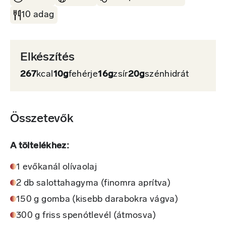
10 adag
Elkészítés
267
kcal
10g
fehérje
16g
zsír
20g
szénhidrát
Összetevők
A töltelékhez:
1 evőkanál olívaolaj
2 db salottahagyma (finomra aprítva)
150 g gomba (kisebb darabokra vágva)
300 g friss spenótlevél (átmosva)