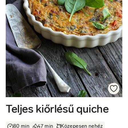
Teljes kiőrlésű quiche
80 min
47 min
Közepesen nehéz