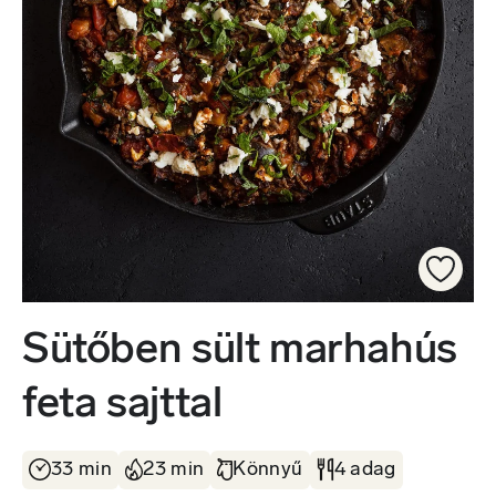
Sütőben sült marhahús
feta sajttal
33 min
23 min
Könnyű
4 adag