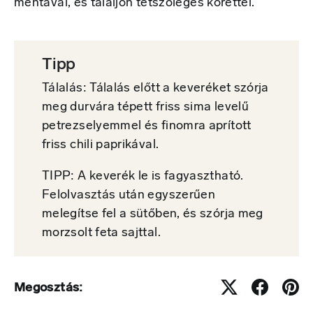
mentával, és tálaljon tetszőleges körettel.
Tipp
Tálalás: Tálalás előtt a keveréket szórja
meg durvára tépett friss sima levelű
petrezselyemmel és finomra aprított
friss chili paprikával.
TIPP: A keverék le is fagyasztható.
Felolvasztás után egyszerűen
melegítse fel a sütőben, és szórja meg
morzsolt feta sajttal.
Megosztás: