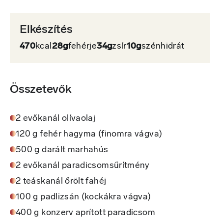
Elkészítés
470
kcal
28g
fehérje
34g
zsír
10g
szénhidrát
Összetevők
2 evőkanál olívaolaj
120 g fehér hagyma (finomra vágva)
500 g darált marhahús
2 evőkanál paradicsomsűrítmény
2 teáskanál őrölt fahéj
100 g padlizsán (kockákra vágva)
400 g konzerv aprított paradicsom