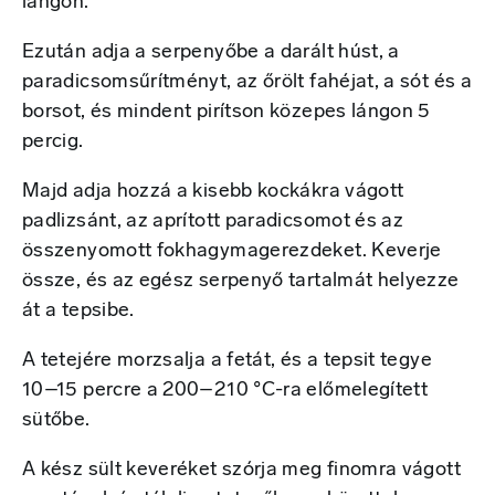
lángon.
Ezután adja a serpenyőbe a darált húst, a
paradicsomsűrítményt, az őrölt fahéjat, a sót és a
borsot, és mindent pirítson közepes lángon 5
percig.
Majd adja hozzá a kisebb kockákra vágott
padlizsánt, az aprított paradicsomot és az
összenyomott fokhagymagerezdeket. Keverje
össze, és az egész serpenyő tartalmát helyezze
át a tepsibe.
A tetejére morzsalja a fetát, és a tepsit tegye
10–15 percre a 200–210 °C-ra előmelegített
sütőbe.
A kész sült keveréket szórja meg finomra vágott