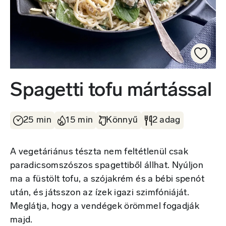
Spagetti tofu mártással
25 min
15 min
Könnyű
2 adag
A vegetáriánus tészta nem feltétlenül csak
paradicsomszószos spagettiből állhat. Nyúljon
ma a füstölt tofu, a szójakrém és a bébi spenót
után, és játsszon az ízek igazi szimfóniáját.
Meglátja, hogy a vendégek örömmel fogadják
majd.