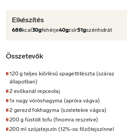
Elkészítés
688
kcal
30g
fehérje
40g
zsír
51g
szénhidrát
Összetevők
120 g teljes kiőrlésű spagettitészta (száraz
állapotban)
2 evőkanál repceolaj
1x nagy vöröshagyma (apróra vágva)
2 gerezd fokhagyma (szeletekre vágva)
200 g füstölt tofu (finomra reszelve)
200 ml szójatejszín (12%-os főzőtejszínnel