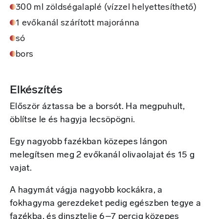
300 ml zöldségalaplé (vízzel helyettesíthető)
1 evőkanál szárított majoránna
só
bors
Elkészítés
Először áztassa be a borsót. Ha megpuhult,
öblítse le és hagyja lecsöpögni.
Egy nagyobb fazékban közepes lángon
melegítsen meg 2 evőkanál olivaolajat és 15 g
vajat.
A hagymát vágja nagyobb kockákra, a
fokhagyma gerezdeket pedig egészben tegye a
fazékba, és dinsztelje 6–7 percig közepes