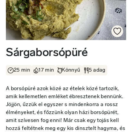
Sárgaborsópüré
25 min
17 min
Könnyű
5 adag
A borsópüré azok közé az ételek közé tartozik,
amik kellemetlen emléket ébresztenek bennünk.
Jöjjön, űzzük el egyszer s mindenkorra a rossz
élményeket, és főzzünk olyan házi borsópürét,
amit szívesen fog enni! Már csak egy tojás kell
hozzá feltétnek meg egy kis dinsztelt hagyma, és