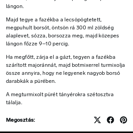
lángon.
Majd tegye a fazékba a lecsöpögtetett,
megpuhult borsót, öntsön rá 300 ml zöldség
alaplevet, sózza, borsozza meg, majd közepes
lángon főzze 9–10 percig.
Ha megfőtt, zárja el a gázt, tegyen a fazékba
szárított majoránnát, majd botmixerrel turmixolja
össze annyira, hogy ne legyenek nagyob borsó
darabkák a pürében.
A megturmixolt pürét tányérokra szétosztva
tálalja.
Megosztás: