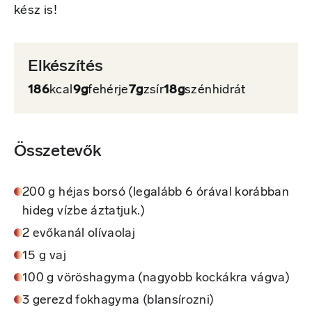
kész is!
Elkészítés
186
kcal
9g
fehérje
7g
zsír
18g
szénhidrát
Összetevők
200 g héjas borsó (legalább 6 órával korábban
hideg vízbe áztatjuk.)
2 evőkanál olívaolaj
15 g vaj
100 g vöröshagyma (nagyobb kockákra vágva)
3 gerezd fokhagyma (blansírozni)