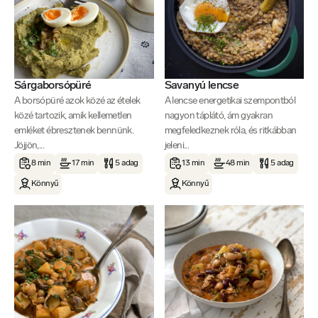
Sárgaborsópüré
Savanyú lencse
A borsópüré azok közé az ételek
A lencse energetikai szempontból
közé tartozik, amik kellemetlen
nagyon táplátó, ám gyakran
emléket ébresztenek bennünk.
megfeledkeznek róla, és ritkábban
Jöjjön,...
jeleni...
8 min
17 min
5 adag
13 min
48 min
5 adag
Könnyű
Könnyű