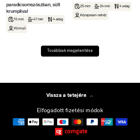
paradicsomszószban, sült
25 min
24 min
4 adag
krumplival
Közepesen nehéz
15 min
47 min
4 adag
Könnyű
Továbbiak megjelenítése
Vissza a tetejére
Elfogadott fizetési módok