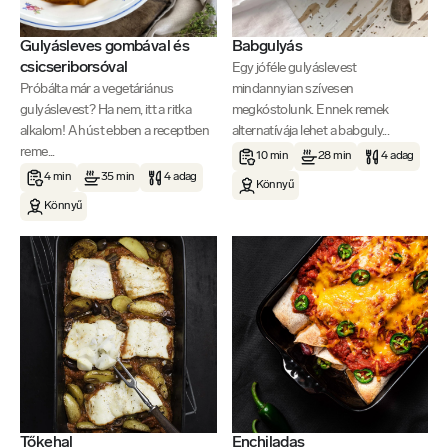
Gulyásleves gombával és
Babgulyás
csicseriborsóval
Egy jóféle gulyáslevest
Próbálta már a vegetáriánus
mindannyian szívesen
gulyáslevest? Ha nem, itt a ritka
megkóstolunk. Ennek remek
alkalom! A húst ebben a receptben
alternatívája lehet a babguly...
reme...
10 min
28 min
4 adag
4 min
35 min
4 adag
Könnyű
Könnyű
Tőkehal
Enchiladas