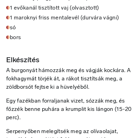
1 evőkanál tisztított vaj (olvasztott)
1 maroknyi friss mentalevél (durvára vágni)
só
bors
Elkészítés
A burgonyát hámozzák meg és vágják kockára. A
fokhagymát törjék át, a rákot tisztítsák meg, a
zöldborsót fejtse ki a hüvelyéből.
Egy fazékban forraljanak vizet, sózzák meg, és
főzzék benne puhára a krumplit kis lángon (15-20
perc).
Serpenyőben melegítsék meg az olívaolajat,