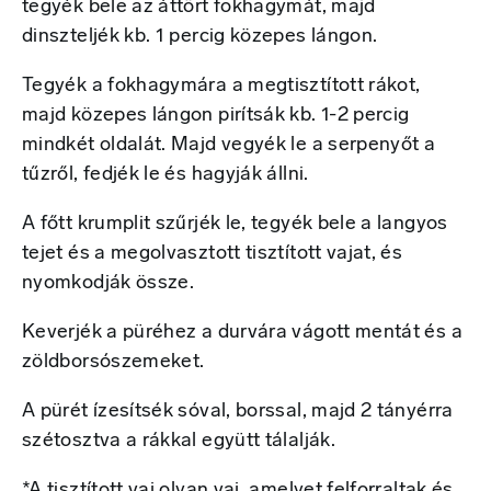
tegyék bele az áttört fokhagymát, majd
dinszteljék kb. 1 percig közepes lángon.
Tegyék a fokhagymára a megtisztított rákot,
majd közepes lángon pirítsák kb. 1-2 percig
mindkét oldalát. Majd vegyék le a serpenyőt a
tűzről, fedjék le és hagyják állni.
A főtt krumplit szűrjék le, tegyék bele a langyos
tejet és a megolvasztott tisztított vajat, és
nyomkodják össze.
Keverjék a püréhez a durvára vágott mentát és a
zöldborsószemeket.
A pürét ízesítsék sóval, borssal, majd 2 tányérra
szétosztva a rákkal együtt tálalják.
*A tisztított vaj olyan vaj, amelyet felforraltak és