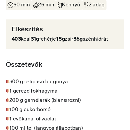
50 min
25 min
Könnyű
2 adag
Elkészítés
403
kcal
31g
fehérje
15g
zsír
36g
szénhidrát
Összetevők
300 g c-típusú burgonya
1 gerezd fokhagyma
200 g garnélarák (blansírozni)
100 g cukorborsó
1 evőkanál olívaolaj
100 ml tej (langyos állapotban)