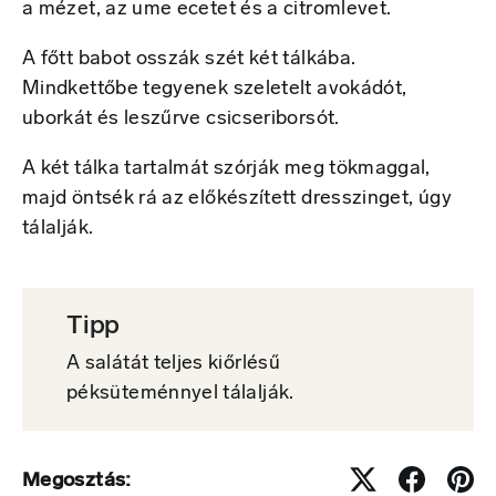
a mézet, az ume ecetet és a citromlevet.
A főtt babot osszák szét két tálkába.
Mindkettőbe tegyenek szeletelt avokádót,
uborkát és leszűrve csicseriborsót.
A két tálka tartalmát szórják meg tökmaggal,
majd öntsék rá az előkészített dresszinget, úgy
tálalják.
Tipp
A salátát teljes kiőrlésű
péksüteménnyel tálalják.
Megosztás: