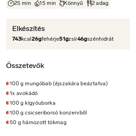
25 min
15 min
Könnyű
2 adag
Elkészítés
743
kcal
26g
fehérje
51g
zsír
46g
szénhidrát
Összetevők
100 g mungóbab (éjszakára beáztatva)
1x avokádó
100 g kígyóuborka
100 g csicseriborsó konzervből
50 g hámozott tökmag