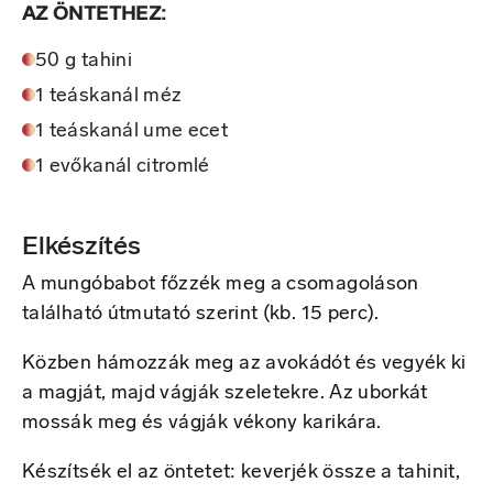
AZ ÖNTETHEZ:
50 g tahini
1 teáskanál méz
1 teáskanál ume ecet
1 evőkanál citromlé
Elkészítés
A mungóbabot főzzék meg a csomagoláson
található útmutató szerint (kb. 15 perc).
Közben hámozzák meg az avokádót és vegyék ki
a magját, majd vágják szeletekre. Az uborkát
mossák meg és vágják vékony karikára.
Készítsék el az öntetet: keverjék össze a tahinit,