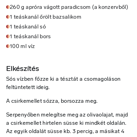
260 g apróra vágott paradicsom (a konzervből)
1 teáskanál őrölt bazsalikom
1 teáskanál só
1 teáskanál bors
100 ml víz
Elkészítés
Sós vízben főzze ki a tésztát a csomagoláson
feltüntetett ideig.
A csirkemellet sózza, borsozza meg.
Serpenyőben melegítse meg az olivaolajat, majd
a csirkemellet hirtelen süsse ki mindkét oldalán.
Az egyik oldalát süsse kb. 3 percig, a másikat 4