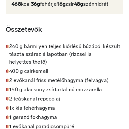
468
kcal
36g
fehérje
16g
zsír
48g
szénhidrát
Összetevők
240 g bármilyen teljes kiőrlésű búzából készült
tészta száraz állapotban (rizzsel is
helyettesíthető)
400 g csirkemell
2 evőkanál friss metélőhagyma (felvágva)
150 g alacsony zsírtartalmú mozzarella
2 teáskanál repceolaj
1x kis fehérhagyma
1 gerezd fokhagyma
1 evőkanál paradicsompüré