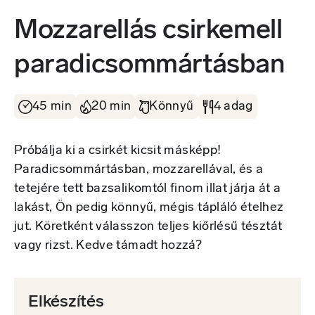
Mozzarellás csirkemell
paradicsommártásban
45 min
20 min
Könnyű
4 adag
Próbálja ki a csirkét kicsit másképp!
Paradicsommártásban, mozzarellával, és a
tetejére tett bazsalikomtól finom illat járja át a
lakást, Ön pedig könnyű, mégis tápláló ételhez
jut. Köretként válasszon teljes kiőrlésű tésztát
vagy rizst. Kedve támadt hozzá?
Elkészítés