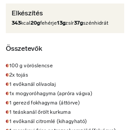
Elkészítés
343
kcal
20g
fehérje
13g
zsír
37g
szénhidrát
Összetevők
100 g vöröslencse
2x tojás
1 evőkanál olívaolaj
1x mogyoróhagyma (apróra vágva)
1 gerezd fokhagyma (áttörve)
1 teáskanál őrölt kurkuma
1 evőkanál citromlé (kihagyható)