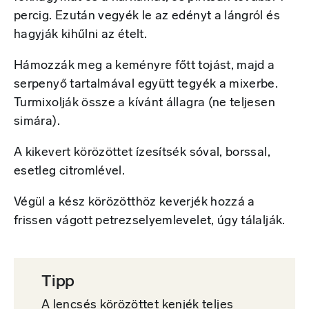
percig. Ezután vegyék le az edényt a lángról és
hagyják kihűlni az ételt.
Hámozzák meg a keményre főtt tojást, majd a
serpenyő tartalmával együtt tegyék a mixerbe.
Turmixolják össze a kívánt állagra (ne teljesen
simára).
A kikevert körözöttet ízesítsék sóval, borssal,
esetleg citromlével.
Végül a kész körözötthöz keverjék hozzá a
frissen vágott petrezselyemlevelet, úgy tálalják.
Tipp
A lencsés körözöttet kenjék teljes