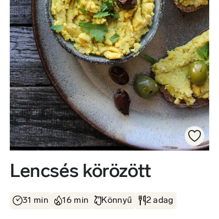
Lencsés körözött
31 min
16 min
Könnyű
2 adag