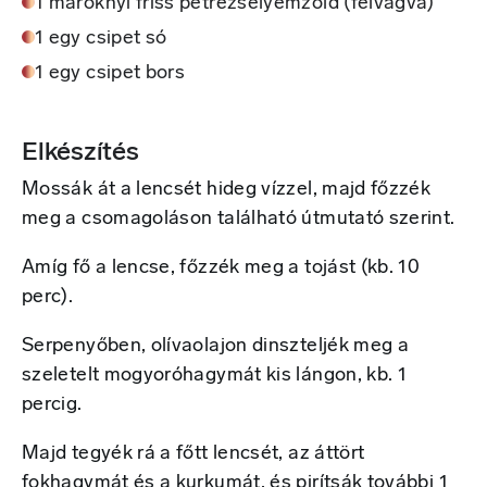
1 maroknyi friss petrezselyemzöld (felvágva)
1 egy csipet só
1 egy csipet bors
Elkészítés
Mossák át a lencsét hideg vízzel, majd főzzék
meg a csomagoláson található útmutató szerint.
Amíg fő a lencse, főzzék meg a tojást (kb. 10
perc).
Serpenyőben, olívaolajon dinszteljék meg a
szeletelt mogyoróhagymát kis lángon, kb. 1
percig.
Majd tegyék rá a főtt lencsét, az áttört
fokhagymát és a kurkumát, és pirítsák további 1