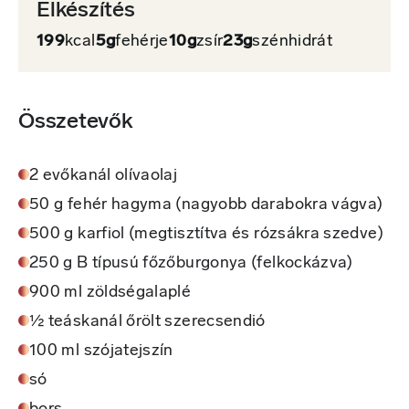
Elkészítés
199
kcal
5g
fehérje
10g
zsír
23g
szénhidrát
Összetevők
2 evőkanál olívaolaj
50 g fehér hagyma (nagyobb darabokra vágva)
500 g karfiol (megtisztítva és rózsákra szedve)
250 g B típusú főzőburgonya (felkockázva)
900 ml zöldségalaplé
½ teáskanál őrölt szerecsendió
100 ml szójatejszín
só