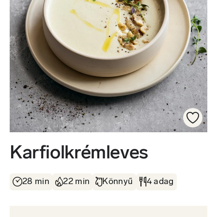
Karfiolkrémleves
28 min
22 min
Könnyű
4 adag