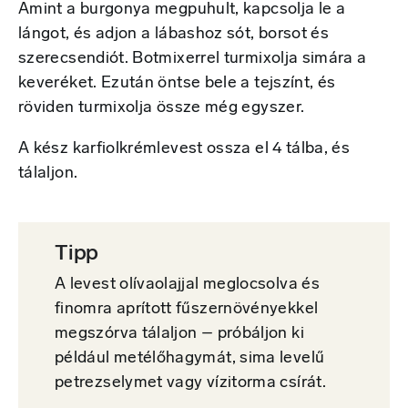
Amint a burgonya megpuhult, kapcsolja le a
lángot, és adjon a lábashoz sót, borsot és
szerecsendiót. Botmixerrel turmixolja simára a
keveréket. Ezután öntse bele a tejszínt, és
röviden turmixolja össze még egyszer.
A kész karfiolkrémlevest ossza el 4 tálba, és
tálaljon.
Tipp
A levest olívaolajjal meglocsolva és
finomra aprított fűszernövényekkel
megszórva tálaljon – próbáljon ki
például metélőhagymát, sima levelű
petrezselymet vagy vízitorma csírát.