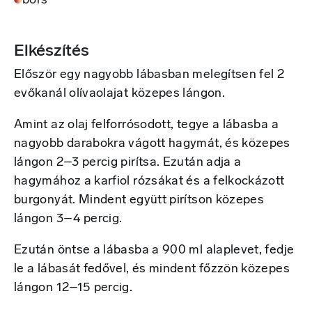
bors
Elkészítés
Először egy nagyobb lábasban melegítsen fel 2
evőkanál olívaolajat közepes lángon.
Amint az olaj felforrósodott, tegye a lábasba a
nagyobb darabokra vágott hagymát, és közepes
lángon 2–3 percig pirítsa. Ezután adja a
hagymához a karfiol rózsákat és a felkockázott
burgonyát. Mindent együtt pirítson közepes
lángon 3–4 percig.
Ezután öntse a lábasba a 900 ml alaplevet, fedje
le a lábasát fedővel, és mindent főzzön közepes
lángon 12–15 percig.