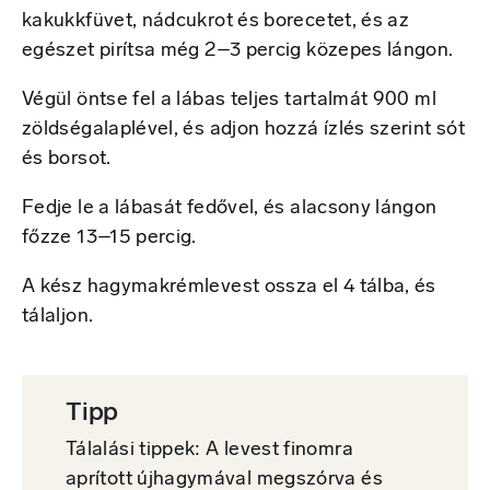
kakukkfüvet, nádcukrot és borecetet, és az
egészet pirítsa még 2–3 percig közepes lángon.
Végül öntse fel a lábas teljes tartalmát 900 ml
zöldségalaplével, és adjon hozzá ízlés szerint sót
és borsot.
Fedje le a lábasát fedővel, és alacsony lángon
főzze 13–15 percig.
A kész hagymakrémlevest ossza el 4 tálba, és
tálaljon.
Tipp
Tálalási tippek: A levest finomra
aprított újhagymával megszórva és