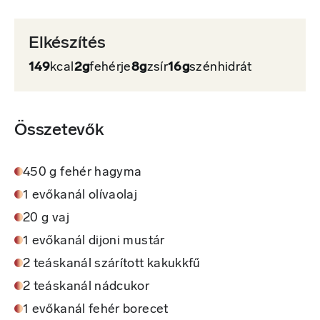
Elkészítés
149
kcal
2g
fehérje
8g
zsír
16g
szénhidrát
Összetevők
450 g fehér hagyma
1 evőkanál olívaolaj
20 g vaj
1 evőkanál dijoni mustár
2 teáskanál szárított kakukkfű
2 teáskanál nádcukor
1 evőkanál fehér borecet