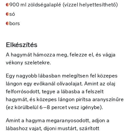
900 ml zöldségalaplé (vízzel helyettesíthető)
só
bors
Elkészítés
A hagymát hámozza meg, felezze el, és vágja
vékony szeletekre.
Egy nagyobb lábasban melegítsen fel közepes
lángon egy evőkanál olívaolajat. Amint az olaj
felforrósodott, tegye a lábasba a felszelt
hagymát, és közepes lángon pirítsa aranyszínűre
(ez körülbelül 6–8 percet vesz igénybe).
Amint a hagyma megaranyosodott, adjon a
lábashoz vajat, dijoni mustárt, szárított