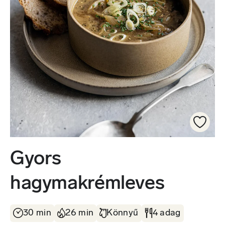
Gyors
hagymakrémleves
30 min
26 min
Könnyű
4 adag