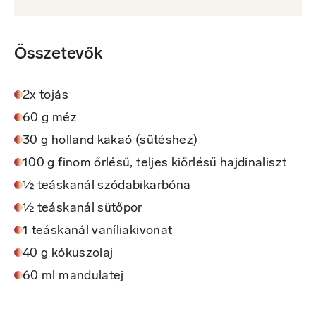
Összetevők
2x tojás
60 g méz
30 g holland kakaó (sütéshez)
100 g finom őrlésű, teljes kiőrlésű hajdinaliszt
½ teáskanál szódabikarbóna
½ teáskanál sütőpor
1 teáskanál vaníliakivonat
40 g kókuszolaj
60 ml mandulatej