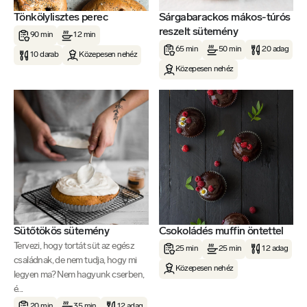
Tönkölylisztes perec
Sárgabarackos mákos-túrós
reszelt sütemény
90 min
12 min
65 min
50 min
20 adag
10 darab
Közepesen nehéz
Közepesen nehéz
Sütőtökös sütemény
Csokoládés muffin öntettel
Tervezi, hogy tortát süt az egész
25 min
25 min
12 adag
családnak, de nem tudja, hogy mi
Közepesen nehéz
legyen ma? Nem hagyunk cserben,
é...
20 min
35 min
12 adag