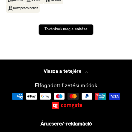
Közepesen nehéz
Továbbiak megjelenítése
Vissza a tetejére
Elfogadott fizetési módok
Árucsere/-reklamáció