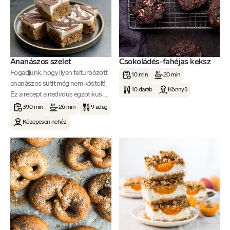
Ananászos szelet
Csokoládés-fahéjas keksz
Fogadjunk, hogy ilyen felturbózott
10 min
20 min
ananászos sütit még nem kóstolt!
10 darab
Könnyű
Ez a recept a nedvdús egzotikus ...
390 min
26 min
9 adag
Közepesen nehéz