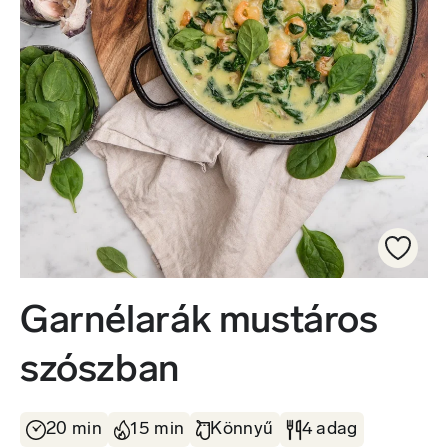
Garnélarák mustáros
szószban
20 min
15 min
Könnyű
4 adag