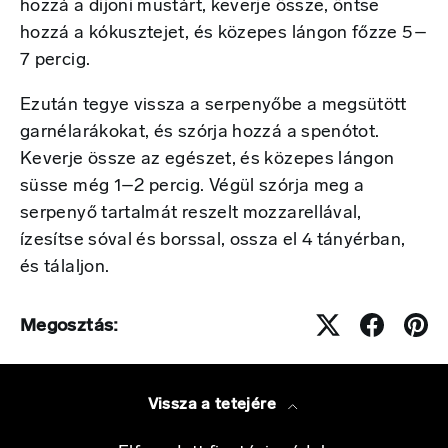
hozzá a dijoni mustárt, keverje össze, öntse
hozzá a kókusztejet, és közepes lángon főzze 5–
7 percig.
Ezután tegye vissza a serpenyőbe a megsütött
garnélarákokat, és szórja hozzá a spenótot.
Keverje össze az egészet, és közepes lángon
süsse még 1–2 percig. Végül szórja meg a
serpenyő tartalmát reszelt mozzarellával,
ízesítse sóval és borssal, ossza el 4 tányérban,
és tálaljon.
Megosztás:
Vissza a tetejére