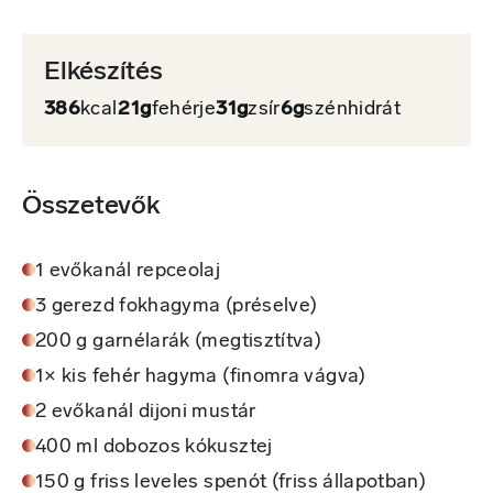
Elkészítés
386
kcal
21g
fehérje
31g
zsír
6g
szénhidrát
Összetevők
1 evőkanál repceolaj
3 gerezd fokhagyma (préselve)
200 g garnélarák (megtisztítva)
1× kis fehér hagyma (finomra vágva)
2 evőkanál dijoni mustár
400 ml dobozos kókusztej
150 g friss leveles spenót (friss állapotban)