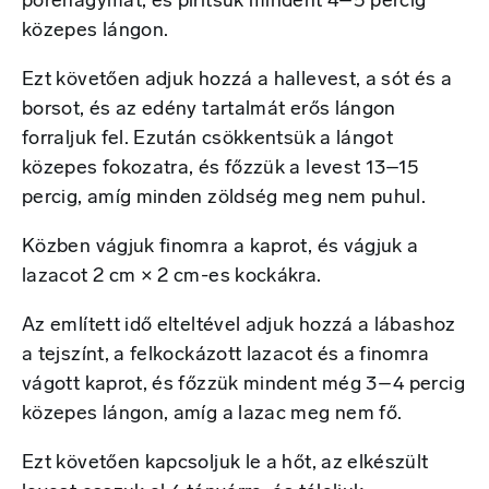
póréhagymát, és pirítsuk mindent 4–5 percig
közepes lángon.
Ezt követően adjuk hozzá a hallevest, a sót és a
borsot, és az edény tartalmát erős lángon
forraljuk fel. Ezután csökkentsük a lángot
közepes fokozatra, és főzzük a levest 13–15
percig, amíg minden zöldség meg nem puhul.
Közben vágjuk finomra a kaprot, és vágjuk a
lazacot 2 cm × 2 cm-es kockákra.
Az említett idő elteltével adjuk hozzá a lábashoz
a tejszínt, a felkockázott lazacot és a finomra
vágott kaprot, és főzzük mindent még 3–4 percig
közepes lángon, amíg a lazac meg nem fő.
Ezt követően kapcsoljuk le a hőt, az elkészült