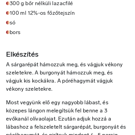
300 g bőr nélküli lazacfilé
100 ml 12%-os főzőtejszín
só
bors
Elkészítés
A sárgarépát hámozzuk meg, és vágjuk vékony
szeletekre. A burgonyát hámozzuk meg, és
vágjuk kis kockákra. A póréhagymát vágjuk
vékony szeletekre.
Most vegyünk elő egy nagyobb lábast, és
közepes lángon melegítsük fel benne a 3
evőkanál olívaolajat. Ezután adjuk hozzá a
lábashoz a felszeletelt sárgarépát, burgonyát és