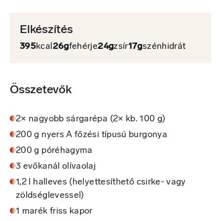
Elkészítés
395
kcal
26g
fehérje
24g
zsír
17g
szénhidrát
Összetevők
2× nagyobb sárgarépa (2× kb. 100 g)
200 g nyers A főzési típusú burgonya
200 g póréhagyma
3 evőkanál olívaolaj
1,2 l halleves (helyettesíthető csirke- vagy
zöldséglevessel)
1 marék friss kapor