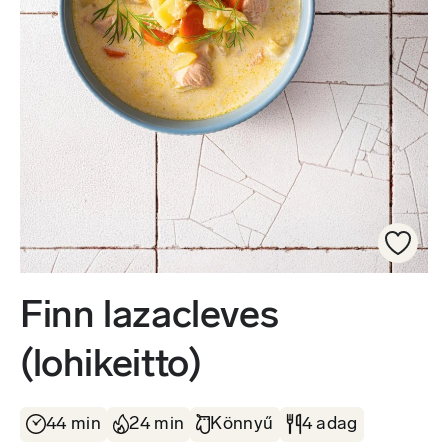
Finn lazacleves
(lohikeitto)
44 min
24 min
Könnyű
4 adag