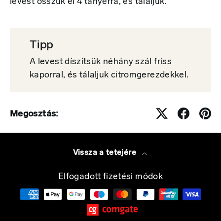
levest osszuk el 4 tányérra, és tálaljuk.
Tipp
A levest díszítsük néhány szál friss
kaporral, és tálaljuk citromgerezdekkel.
Megosztás:
Vissza a tetejére
Elfogadott fizetési módok