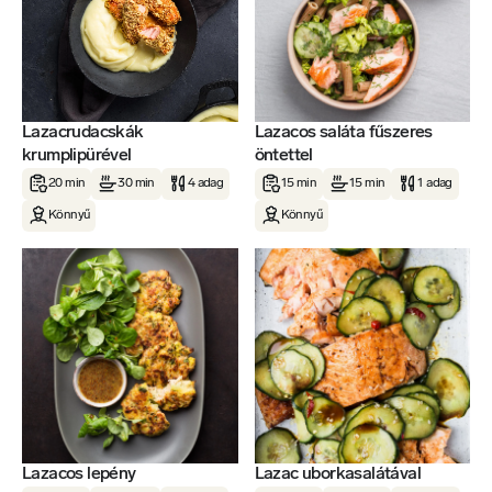
Lazacrudacskák
Lazacos saláta fűszeres
krumplipürével
öntettel
20 min
30 min
4 adag
15 min
15 min
1 adag
Könnyű
Könnyű
Lazacos lepény
Lazac uborkasalátával