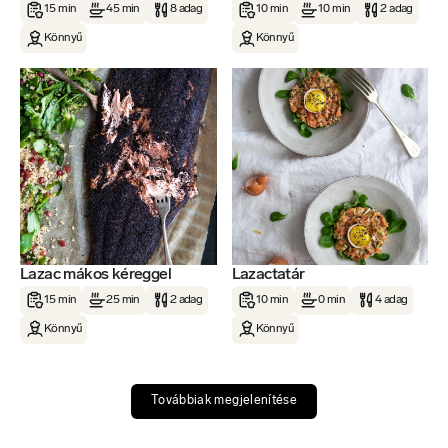
15 min
45 min
8 adag
10 min
10 min
2 adag
Könnyű
Könnyű
Lazac mákos kéreggel
Lazactatár
15 min
25 min
2 adag
10 min
0 min
4 adag
Könnyű
Könnyű
Továbbiak megjelenítése