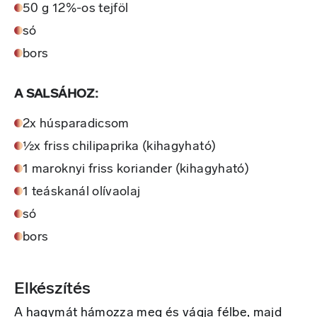
50 g 12%-os tejföl
só
bors
A SALSÁHOZ:
2x húsparadicsom
½x friss chilipaprika (kihagyható)
1 maroknyi friss koriander (kihagyható)
1 teáskanál olívaolaj
só
bors
Elkészítés
A hagymát hámozza meg és vágja félbe, majd