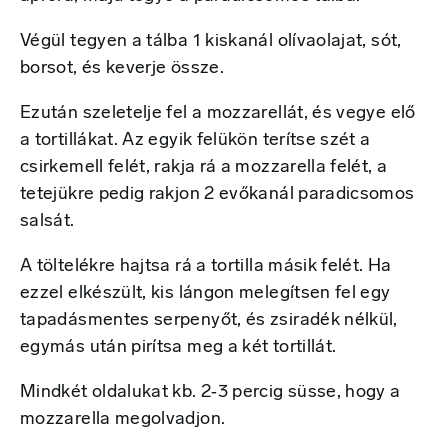
Végül tegyen a tálba 1 kiskanál olívaolajat, sót,
borsot, és keverje össze.
Ezután szeletelje fel a mozzarellát, és vegye elő
a tortillákat. Az egyik felükön terítse szét a
csirkemell felét, rakja rá a mozzarella felét, a
tetejükre pedig rakjon 2 evőkanál paradicsomos
salsát.
A töltelékre hajtsa rá a tortilla másik felét. Ha
ezzel elkészült, kis lángon melegítsen fel egy
tapadásmentes serpenyőt, és zsiradék nélkül,
egymás után pirítsa meg a két tortillát.
Mindkét oldalukat kb. 2‑3 percig süsse, hogy a
mozzarella megolvadjon.