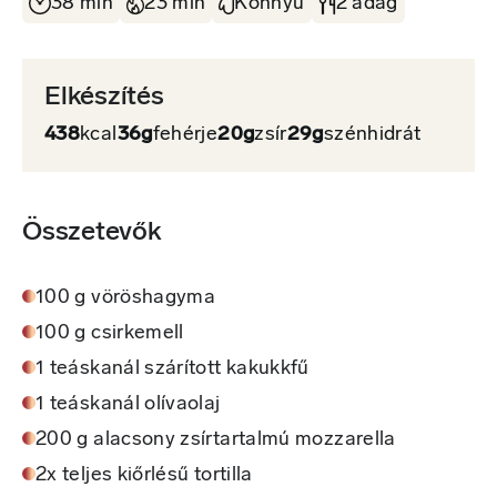
38 min
23 min
Könnyű
2 adag
Elkészítés
438
kcal
36g
fehérje
20g
zsír
29g
szénhidrát
Összetevők
100 g vöröshagyma
100 g csirkemell
1 teáskanál szárított kakukkfű
1 teáskanál olívaolaj
200 g alacsony zsírtartalmú mozzarella
2x teljes kiőrlésű tortilla