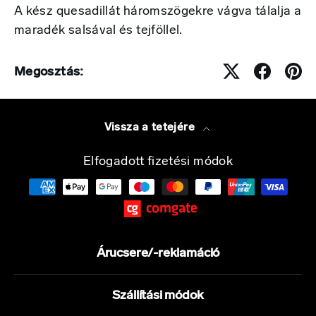
A kész quesadillát háromszögekre vágva tálalja a
maradék salsával és tejföllel.
Megosztás:
Vissza a tetejére
Elfogadott fizetési módok
Árucsere/-reklamáció
Szállítási módok