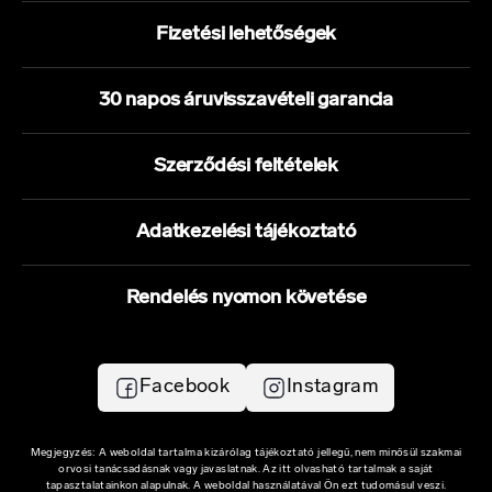
Fizetési lehetőségek
30 napos áruvisszavételi garancia
Szerződési feltételek
Adatkezelési tájékoztató
Rendelés nyomon követése
Facebook
Instagram
Megjegyzés: A weboldal tartalma kizárólag tájékoztató jellegű, nem minősül szakmai
orvosi tanácsadásnak vagy javaslatnak. Az itt olvasható tartalmak a saját
tapasztalatainkon alapulnak. A weboldal használatával Ön ezt tudomásul veszi.