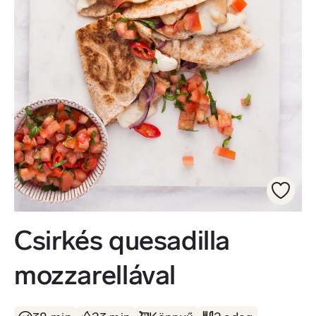
Csirkés quesadilla
mozzarellával