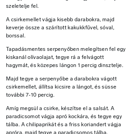
szeletelje fel.
A csirkemellet vágja kisebb darabokra, majd
keverje össze a szárított kakukkfűvel, sóval,
borssal.
Tapadásmentes serpenyőben melegítsen fel egy
kiskanál olívaolajat, tegye rá a felvágott
hagymát, és közepes lángon 1 percig dinsztelje.
Majd tegye a serpenyőbe a darabokra vágott
csirkemellet, állítsa kicsire a lángot, és süsse
további 7‑10 percig.
Amíg megsül a csirke, készítse el a salsát. A
paradicsomot vágja apró kockára, és tegye egy
tálba. A chilipaprikát és a friss koriandert vágja
apróra, majd tegye a paradicsomos tálba.