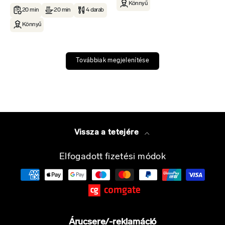
Könnyű
20 min
20 min
4 darab
Könnyű
Továbbiak megjelenítése
Vissza a tetejére
Elfogadott fizetési módok
Árucsere/-reklamáció