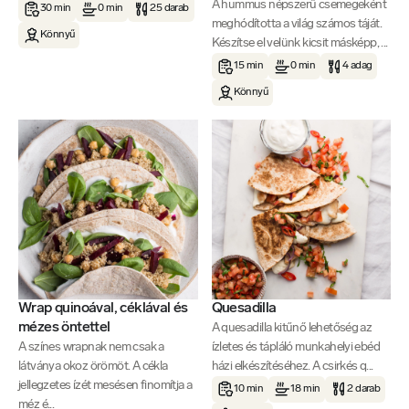
A hummus népszerű csemegeként
30 min
0 min
25 darab
meghódította a világ számos táját.
Könnyű
Készítse el velünk kicsit másképp, ...
15 min
0 min
4 adag
Könnyű
Wrap quinoával, céklával és
Quesadilla
mézes öntettel
A quesadilla kitűnő lehetőség az
A színes wrapnak nem csak a
ízletes és tápláló munkahelyi ebéd
látványa okoz örömöt. A cékla
házi elkészítéséhez. A csirkés q...
jellegzetes ízét mesésen finomítja a
10 min
18 min
2 darab
méz é...