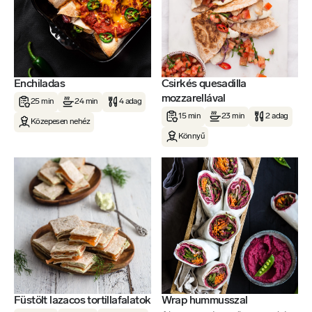
Enchiladas
Csirkés quesadilla
mozzarellával
25 min
24 min
4 adag
15 min
23 min
2 adag
Közepesen nehéz
Könnyű
Füstölt lazacos tortillafalatok
Wrap hummusszal