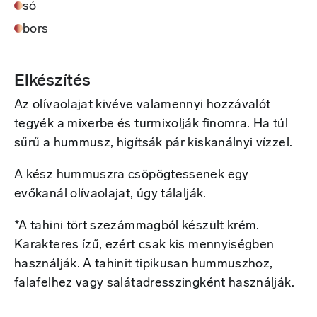
só
bors
Elkészítés
Az olívaolajat kivéve valamennyi hozzávalót
tegyék a mixerbe és turmixolják finomra. Ha túl
sűrű a hummusz, higítsák pár kiskanálnyi vízzel.
A kész hummuszra csöpögtessenek egy
evőkanál olívaolajat, úgy tálalják.
*A tahini tört szezámmagból készült krém.
Karakteres ízű, ezért csak kis mennyiségben
használják. A tahinit tipikusan hummuszhoz,
falafelhez vagy salátadresszingként használják.