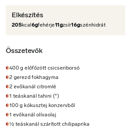
Elkészítés
205
kcal
6g
fehérje
11g
zsír
16g
szénhidrát
Összetevők
400 g előfőzött csicseriborsó
2 gerezd fokhagyma
2 evőkanál citromlé
1 teáskanál tahini (*)
100 g kókusztej konzervből
1 evőkanál olívaolaj
½ teáskanál szárított chilipaprika