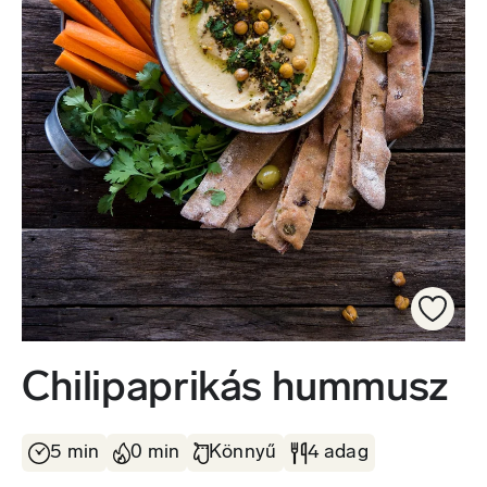
Chilipaprikás hummusz
5 min
0 min
Könnyű
4 adag