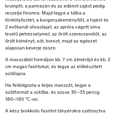
krumplit, a parmezán és az edámit sajtot pedig
reszelje finomra. Majd tegye a tálba a
tönkölylisztet, a burgonyakeményítőt, a tojást és
2 evőkanál olivaolajat, az apróra vágott sima
levelű petrezselymet, az őrölt szerecsendiót, az
őrölt köményt, sót, borsot, majd az egészet
alaposan keverje össze.
A masszából formáljon kb. 7 cm átmérőjű és kb. 2
cm magas fasírtokat, és tegye az előkészített
sütőlapra.
Ha feldolgozta a teljes masszát, tegye a
sütőformát a sütőbe, és süsse 30–33 percig
180–185 °C-on.
A kész brokkolis fasírtot tányérokra szétosztva