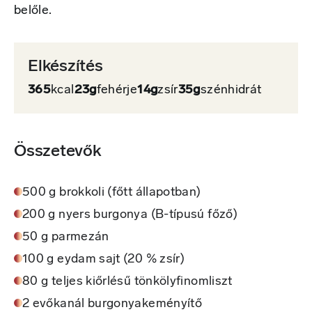
belőle.
Elkészítés
365
kcal
23g
fehérje
14g
zsír
35g
szénhidrát
Összetevők
500 g brokkoli (főtt állapotban)
200 g nyers burgonya (B-típusú főző)
50 g parmezán
100 g eydam sajt (20 % zsír)
80 g teljes kiőrlésű tönkölyfinomliszt
2 evőkanál burgonyakeményítő