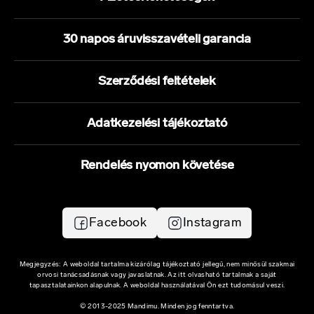
30 napos áruvisszavételi garancia
Szerződési feltételek
Adatkezelési tájékoztató
Rendelés nyomon követése
Facebook
Instagram
Megjegyzés: A weboldal tartalma kizárólag tájékoztató jellegű, nem minősül szakmai
orvosi tanácsadásnak vagy javaslatnak. Az itt olvasható tartalmak a saját
tapasztalatainkon alapulnak. A weboldal használatával Ön ezt tudomásul veszi.
© 2013-2025 Mandimu. Minden jog fenntartva.