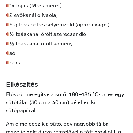
1x tojás (M-es méret)
2 evőkanál olívaolaj
5 g friss petrezselyemzöld (apróra vágni)
½ teáskanál őrölt szerecsendió
½ teáskanál őrölt kömény
só
bors
Elkészítés
Először melegítse a sütőt 180–185 °C-ra, és egy
sütőtálat (30 cm × 40 cm) béleljen ki
sütőpapírral.
Amíg melegszik a sütő, egy nagyobb tálba
reszelje bele durva reszelővel a főtt brokkolit, a