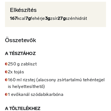
Elkészítés
167
kcal
7g
fehérje
3g
zsír
27g
szénhidrát
Összetevők
A TÉSZTÁHOZ
250 g zabliszt
2x tojás
160 ml rizstej (alacsony zsírtartalmú tehéntejjel
is helyettesíthető)
1 evőkanál szódabikarbóna
A TÖLTELÉKHEZ