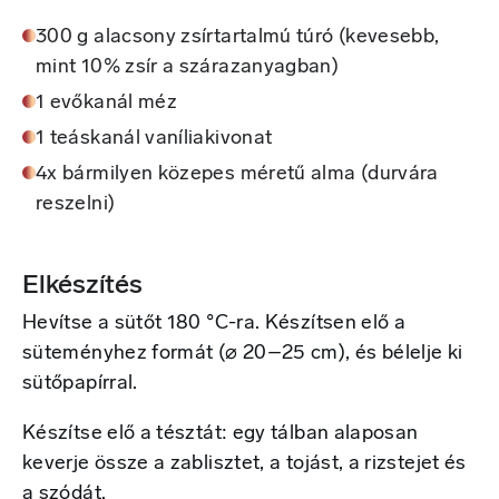
300 g alacsony zsírtartalmú túró (kevesebb,
mint 10% zsír a szárazanyagban)
1 evőkanál méz
1 teáskanál vaníliakivonat
4x bármilyen közepes méretű alma (durvára
reszelni)
Elkészítés
Hevítse a sütőt 180 °C-ra. Készítsen elő a
süteményhez formát (⌀ 20–25 cm), és bélelje ki
sütőpapírral.
Készítse elő a tésztát: egy tálban alaposan
keverje össze a zablisztet, a tojást, a rizstejet és
a szódát.