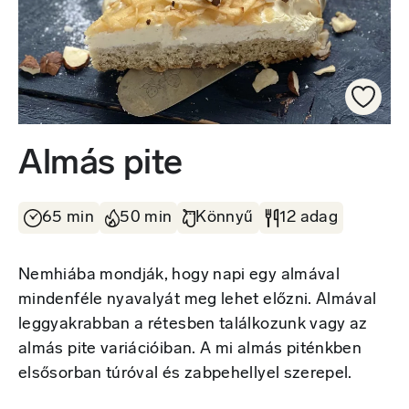
Almás pite
65 min
50 min
Könnyű
12 adag
Nemhiába mondják, hogy napi egy almával
mindenféle nyavalyát meg lehet előzni. Almával
leggyakrabban a rétesben találkozunk vagy az
almás pite variációiban. A mi almás piténkben
elsősorban túróval és zabpehellyel szerepel.