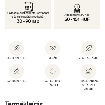
1 adagolókanál napontaHány napra
Adagonkénti ár / nap
elég ez a táplálékkiegészítő?
50
-
151
HUF
30
-
90
nap
GLUTÉNMENTES
VEGÁN
VEGETÁRIÁNUS
LAKTÓZMENTES
AZ EU-BAN
ADALÉKANYAG
KÉSZÜLT
SZÍNEZÉK
NÉLKÜL
Termékleírás