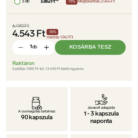
3 db
/db
Megtakarítás
2.044 Ft
3.862 Ft
-15%
6.490 Ft
4.543 Ft
-
30
%
mentés
1.947 Ft
KOSÁRBA TESZ
db
-
+
Raktáron
Szállítás 1090 Ft-tól, 13 490 Ft felett ingyenes
Javasolt adagolás
A csomagolás tartalmaz
1
-
3
kapszula
90
kapszula
naponta