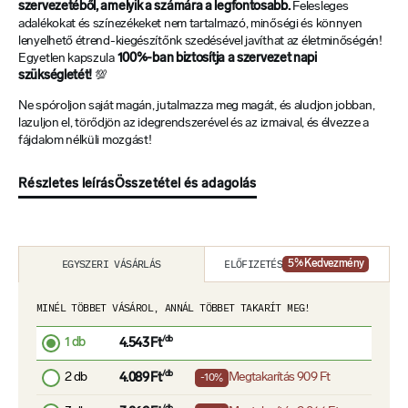
szervezetéből, amelyik a számára a legfontosabb.
Felesleges
adalékokat és színezékeket nem tartalmazó, minőségi és könnyen
lenyelhető étrend-kiegészítőnk szedésével javíthat az életminőségén!
Egyetlen kapszula
100%-ban biztosítja a szervezet napi
szükségletét!
💯
Ne spóroljon saját magán, jutalmazza meg magát, és aludjon jobban,
lazuljon el, törődjön az idegrendszerével és az izmaival, és élvezze a
fájdalom nélküli mozgást!
Részletes leírás
Összetétel és adagolás
ELŐFIZETÉS
EGYSZERI VÁSÁRLÁS
5
% Kedvezmény
MINÉL TÖBBET VÁSÁROL, ANNÁL TÖBBET TAKARÍT MEG!
1 db
/db
4.543 Ft
2 db
/db
Megtakarítás
909 Ft
4.089 Ft
-10%