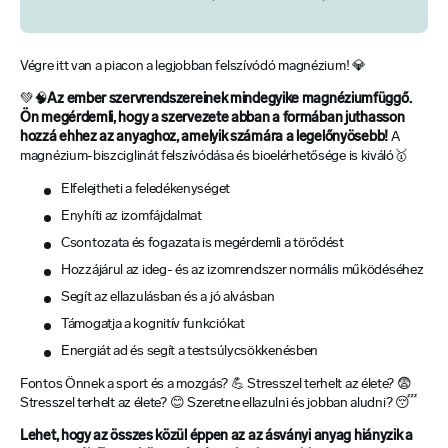
Végre itt van a piacon a legjobban felszívódó magnézium! 💎
💚🧠
Az ember szervrendszereinek mindegyike magnéziumfüggő.
Ön megérdemli, hogy a szervezete abban a formában juthasson
hozzá ehhez az anyaghoz, amelyik számára a legelőnyösebb!
A
magnézium-biszciglinát felszívódása és bioelérhetősége is kiváló🥇
Elfelejtheti a feledékenységet
Enyhíti az izomfájdalmat
Csontozata és fogazata is megérdemli a törődést
Hozzájárul az ideg- és az izomrendszer normális működéséhez
Segít az ellazulásban és a jó alvásban
Támogatja a kognitív funkciókat
Energiát ad és segít a testsúlycsökkenésben
Fontos Önnek a sport és a mozgás? 💪 Stresszel terhelt az élete? 😨
Stresszel terhelt az élete? 😊 Szeretne ellazulni és jobban aludni? 😴
Lehet, hogy az összes közül éppen az az ásványi anyag hiányzik a