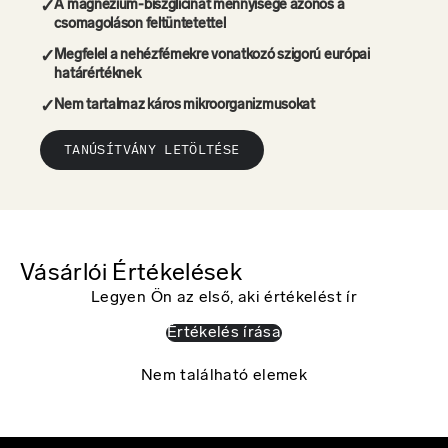
feledékenység
✓
A magnézium-biszglicinát mennyisége azonos a
csomagoláson feltüntetettel
Praktikus kapszulák otthonra és utazáshoz is
Természetes összetevőket tartalmaz, felesleges adalék-
✓
Megfelel a nehézfémekre vonatkozó szigorú európai
és színezőanyagok nélkül
határértéknek
✓
Nem tartalmaz káros mikroorganizmusokat
TANÚSÍTVÁNY LETÖLTÉSE
Vásárlói Értékelések
Legyen Ön az első, aki értékelést ír
Értékelés írása
Nem található elemek