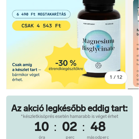
-ból/-ből
1
/
12
Az akció legkésőbb eddig tart:
*készletkisöprés esetén hamarabb is véget érhet
10
:
02
:
47
óra
perc
másodperc