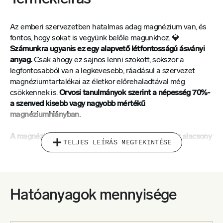
Az emberi szervezetben hatalmas adag magnézium van, és
fontos, hogy sokat is vegyünk belőle magunkhoz. 💎
Számunkra ugyanis ez egy alapvető létfontosságú ásványi
anyag.
Csak ahogy ez sajnos lenni szokott, sokszor a
legfontosabból van a legkevesebb, ráadásul a szervezet
magnéziumtartalékai az életkor előrehaladtával még
csökkennek is.
Orvosi tanulmányok szerint a népesség 70%-
a szenved kisebb vagy nagyobb mértékű
magnéziumhiányban.
A magnéziumhiány gyakori tünetei közé tartozik az alacsony
TELJES LEÍRÁS MEGTEKINTÉSE
energiaszint, a rossz minőségű alvás, az izomgörcsök, az
idegesség és a szorongás, valamint a szív és az agy
funkcióinak romlása. 🥱
Jelentős és tartós hiánya olyan
komoly problémákat is okozhat, mint például a csontritkulás,
a depresszió vagy a krónikus fáradtság szindróma.
Hatóanyagok mennyisége
Nem kétséges tehát, hogy a szervezet számára a