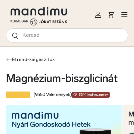
S A TARTALOMRA
Menü
Bejelentkezés
Kosár
Keresés
Keresés
Étrend-kiegészítők
Magnézium-biszglicinát
★★★★★
(9350 Vélemények)
30% kedvezmény