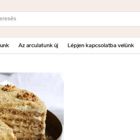
sés
lunk
Az arculatunk új
Lépjen kapcsolatba velünk