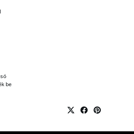
l
lsó
jék be