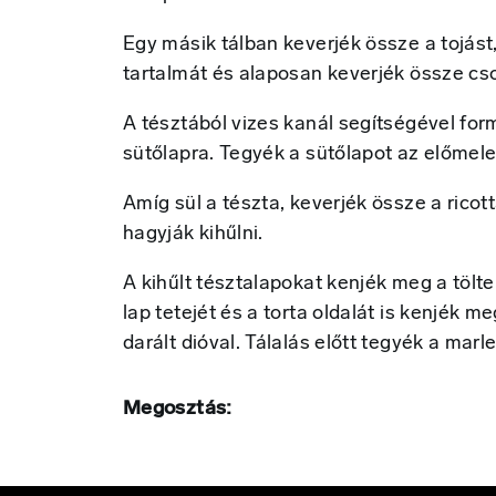
Egy másik tálban keverjék össze a tojást,
tartalmát és alaposan keverjék össze cso
A tésztából vizes kanál segítségével for
sütőlapra. Tegyék a sütőlapot az előmele
Amíg sül a tészta, keverjék össze a ricott
hagyják kihűlni.
A kihűlt tésztalapokat kenjék meg a tölt
lap tetejét és a torta oldalát is kenjék m
darált dióval. Tálalás előtt tegyék a mar
Megosztás: