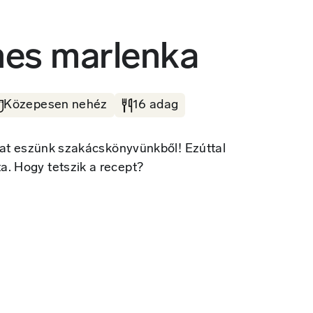
hes marlenka
Közepesen nehéz
16 adag
Jókat eszünk szakácskönyvünkből! Ezúttal
a. Hogy tetszik a recept?