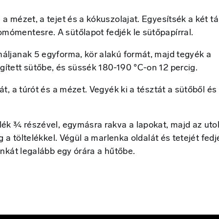
 a mézet, a tejet és a kókuszolajat. Egyesítsék a két tá
mómentesre. A sütőlapot fedjék le sütőpapírral.
máljanak 5 egyforma, kör alakú formát, majd tegyék a
gített sütőbe, és süssék 180-190 °C-on 12 percig.
át, a túrót és a mézet. Vegyék ki a tésztát a sütőből és
elék ¾ részével, egymásra rakva a lapokat, majd az uto
eg a töltelékkel. Végül a marlenka oldalát és tetejét fed
lenkát legalább egy órára a hűtőbe.