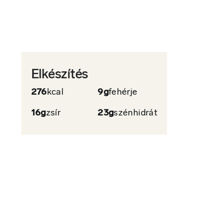
Elkészítés
276
kcal
9g
fehérje
16g
zsír
23g
szénhidrát