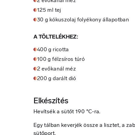
2 evőkanál méz
125 ml tej
30 g kókuszolaj folyékony állapotban
A TÖLTELÉKHEZ:
400 g ricotta
100 g félzsíros túró
2 evőkanál méz
200 g darált dió
Elkészítés
Hevítsék a sütőt 190 °C-ra.
Egy tálban keverjék össze a lisztet, a za
sütőport.