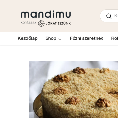
UGRÁS A TARTALOMRA
Keresés
Kere
Kezdőlap
Shop
Főzni szeretnék
Ró