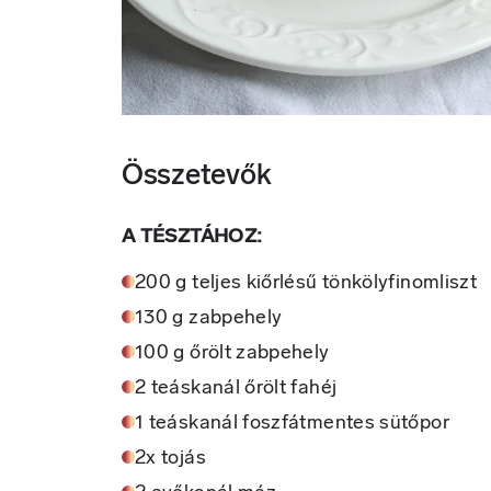
Összetevők
A TÉSZTÁHOZ:
200 g teljes kiőrlésű tönkölyfinomliszt
130 g zabpehely
100 g őrölt zabpehely
2 teáskanál őrölt fahéj
1 teáskanál foszfátmentes sütőpor
2x tojás