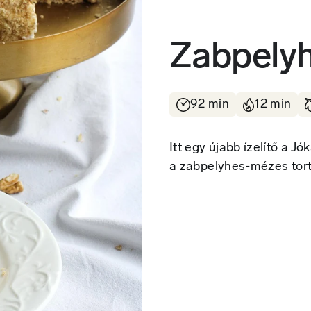
Zabpely
92 min
12 min
Itt egy újabb ízelítő a 
a zabpelyhes-mézes tort