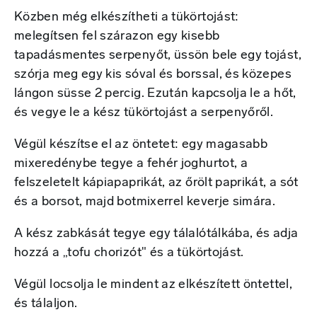
Közben még elkészítheti a tükörtojást:
melegítsen fel szárazon egy kisebb
tapadásmentes serpenyőt, üssön bele egy tojást,
szórja meg egy kis sóval és borssal, és közepes
lángon süsse 2 percig. Ezután kapcsolja le a hőt,
és vegye le a kész tükörtojást a serpenyőről.
Végül készítse el az öntetet: egy magasabb
mixeredénybe tegye a fehér joghurtot, a
felszeletelt kápiapaprikát, az őrölt paprikát, a sót
és a borsot, majd botmixerrel keverje simára.
A kész zabkását tegye egy tálalótálkába, és adja
hozzá a „tofu chorizót" és a tükörtojást.
Végül locsolja le mindent az elkészített öntettel,
és tálaljon.