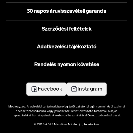
30 napos áruvisszavételi garancia
Szerződési feltételek
Adatkezelési tájékoztató
Rendelés nyomon követése
Facebook
Instagram
Megjegyzés: A weboldal tartalma kizárólag tájékoztató jellegű, nem minősül szakmai
orvosi tanácsadásnak vagy javaslatnak. Az itt olvasható tartalmak a saját
tapasztalatainkon alapulnak. A weboldal használatával Ön ezt tudomásul veszi.
© 2013-2025 Mandimu. Minden jog fenntartva.