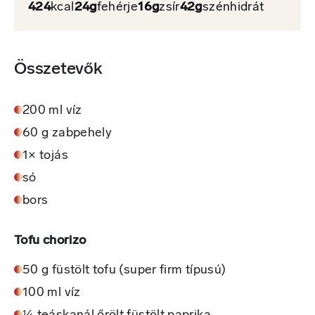
424
kcal
24g
fehérje
16g
zsír
42g
szénhidrát
Összetevők
200 ml víz
60 g zabpehely
1× tojás
só
bors
Tofu chorizo
50 g füstölt tofu (super firm típusú)
100 ml víz