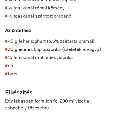
¼ teáskanál őrölt füstölt paprika
¼ teáskanál római kömény
¼ teáskanál szárított oregánó
Az öntethez
40 g fehér joghurt (3,5% zsírtartalommal)
30 g ecetes kápiapaprika (szeletekre vágva)
¼ teáskanál őrölt édes paprika
só
bors
Elkészítés
Egy lábasban forraljon fel 200 ml vizet a
zabpehely főzéséhez.