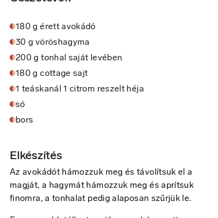
180 g érett avokádó
30 g vöröshagyma
200 g tonhal saját levében
180 g cottage sajt
1 teáskanál 1 citrom reszelt héja
só
bors
Elkészítés
Az avokádót hámozzuk meg és távolítsuk el a
magját, a hagymát hámozzuk meg és aprítsuk
finomra, a tonhalat pedig alaposan szűrjük le.