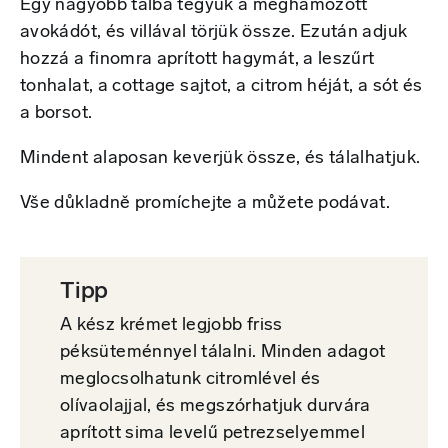
Egy nagyobb tálba tegyük a meghámozott
avokádót, és villával törjük össze. Ezután adjuk
hozzá a finomra aprított hagymát, a leszűrt
tonhalat, a cottage sajtot, a citrom héját, a sót és
a borsot.
Mindent alaposan keverjük össze, és tálalhatjuk.
Vše důkladně promíchejte a můžete podávat.
Tipp
A kész krémet legjobb friss
péksüteménnyel tálalni. Minden adagot
meglocsolhatunk citromlével és
olívaolajjal, és megszórhatjuk durvára
aprított sima levelű petrezselyemmel