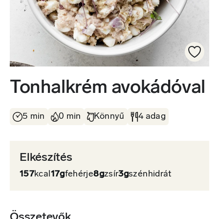
Tonhalkrém avokádóval
5 min
0 min
Könnyű
4 adag
Elkészítés
157
kcal
17g
fehérje
8g
zsír
3g
szénhidrát
Összetevők