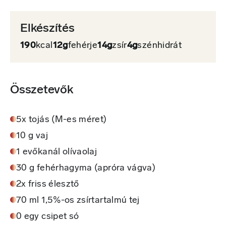
Elkészítés
190
kcal
12g
fehérje
14g
zsír
4g
szénhidrát
Összetevők
5x tojás (M-es méret)
10 g vaj
1 evőkanál olívaolaj
30 g fehérhagyma (apróra vágva)
2x friss élesztő
70 ml 1,5%-os zsírtartalmú tej
0 egy csipet só