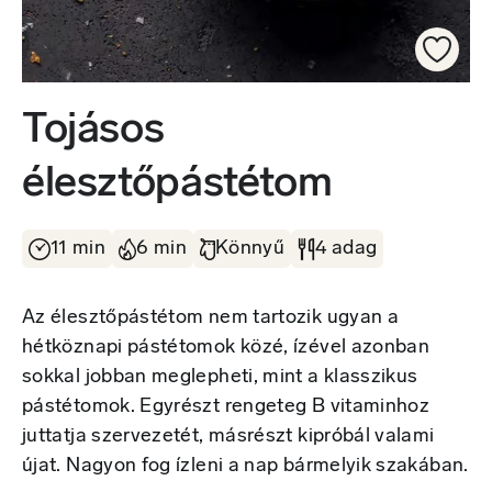
Tojásos
élesztőpástétom
11 min
6 min
Könnyű
4 adag
Az élesztőpástétom nem tartozik ugyan a
hétköznapi pástétomok közé, ízével azonban
sokkal jobban meglepheti, mint a klasszikus
pástétomok. Egyrészt rengeteg B vitaminhoz
juttatja szervezetét, másrészt kipróbál valami
újat. Nagyon fog ízleni a nap bármelyik szakában.