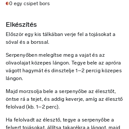
0 egy csipet bors
Elkészítés
Először egy kis tálkában verje fel a tojásokat a
sóval és a borssal.
Serpenyőben melegítse meg a vajat és az
olivaolajat közepes lángon. Tegye bele az apróra
vágott hagymát és dinsztelje 1–2 percig közepes
lángon.
Majd morzsolja bele a serpenyőbe az élesztőt,
öntse rá a tejet, és addig keverje, amíg az élesztő
felolvad (kb. 1–2 perc).
Ha felolvadt az élesztő, tegye a serpenyőbe a
felvert tojásokat, állítsa takarékra a lángot, majd