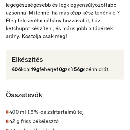
legegészségesebb és legkiegyensúlyozottabb
uzsonna. Mi lenne, ha másképp készítenénk el?
Elég felcserélni néhány hozzávalót, házi
ketchupot készíteni, és máris jobb a tápérték
arány. Kóstolja csak meg!
Elkészítés
404
kcal
19g
fehérje
10g
zsír
54g
szénhidrát
Összetevők
400 ml 1,5%-os zsírtartalmú tej
42 g friss pékélesztő