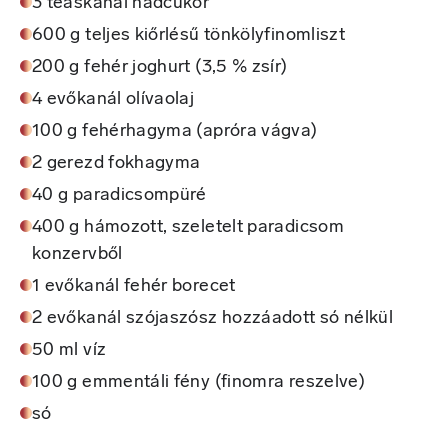
3 teáskanál nádcukor
600 g teljes kiőrlésű tönkölyfinomliszt
200 g fehér joghurt (3,5 % zsír)
4 evőkanál olívaolaj
100 g fehérhagyma (apróra vágva)
2 gerezd fokhagyma
40 g paradicsompüré
400 g hámozott, szeletelt paradicsom
konzervből
1 evőkanál fehér borecet
2 evőkanál szójaszósz hozzáadott só nélkül
50 ml víz
100 g emmentáli fény (finomra reszelve)
só