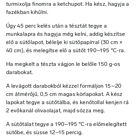
turmixolja finomra a ketchupot. Ha kész, hagyja a
fazékban kihűlni.
Úgy 45 perc kelés után a tésztát tegye a
munkalapra és hagyja még kelni, addig készítse
elő a sütőlapot, bélelje ki sütőpapírral (30 cm ×
40 cm), és melegítse elő a sütőt 190–195 °C-ra.
Ha megkelt a tészta vágjon le belőle 150 g-os
darabokat.
A levágott darabokból kézzel formáljon 15–20
cm átmérőjű, 0,5 cm magas körlapokat. A kész
lapokat tegye a sütőtálba, és kenőtollal kenjen rá
2 evőkanál olivaolajat, majd sózza meg.
A sütőtálat tegye a 190–195 °C-ra előmelegített
sütőbe, és süsse 12–15 percig.