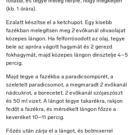
fóliába, és tegye meleg helyre, hogy megkeljen
(kb. 1 órára).
Ezalatt készítse el a ketchupot. Egy kisebb
fazékban melegítsen meg 2 evőkanál olivaolajat
közepes lángon. Ha felforrósodott az olaj, tegye
bele az apróra vágott hagymát és 2 gerezd
fokhagymát, majd közepes lángon dinsztelje 4–5
percig.
Majd tegye a fazékba a paradicsompürét, a
szeletelt paradicsomot, a megmaradt 2 evőkanál
nádcukrot, a borecetet, 2 evőkanál szójaszószt
és 50 ml vizet. A lángot tegye takarékra, rakjon
fedőt a fazékra, és mérsékelt lángon főzze a
keveréket 10–11 percig.
Főzés után zárja el a lángot, és botmixerrel