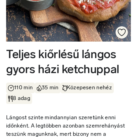
Teljes kiőrlésű lángos
gyors házi ketchuppal
110 min
35 min
Közepesen nehéz
8 adag
Lángost szinte mindannyian szeretünk enni
időnként. A legtöbben azonban szemrehányást
teszünk magunknak, mert bizony nem a