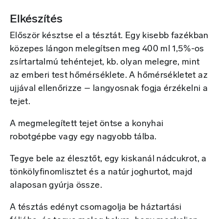
Elkészítés
Először késztse el a tésztát. Egy kisebb fazékban
közepes lángon melegítsen meg 400 ml 1,5%-os
zsírtartalmú tehéntejet, kb. olyan melegre, mint
az emberi test hőmérséklete. A hőmérsékletet az
ujjával ellenőrizze – langyosnak fogja érzékelni a
tejet.
A megmelegített tejet öntse a konyhai
robotgépbe vagy egy nagyobb tálba.
Tegye bele az élesztőt, egy kiskanál nádcukrot, a
tönkölyfinomlisztet és a natúr joghurtot, majd
alaposan gyúrja össze.
A tésztás edényt csomagolja be háztartási