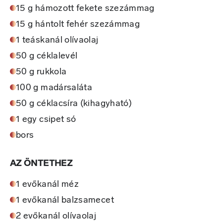
15 g hámozott fekete szezámmag
15 g hántolt fehér szezámmag
1 teáskanál olívaolaj
50 g céklalevél
50 g rukkola
100 g madársaláta
50 g céklacsíra (kihagyható)
1 egy csipet só
bors
AZ ÖNTETHEZ
1 evőkanál méz
1 evőkanál balzsamecet
2 evőkanál olívaolaj