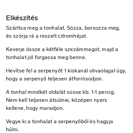
Elkészítés
Szárítsa meg a tonhalat. Sózza, borsozza meg,
és szórja rá a reszelt citromhéjat.
Keverje össze a kétféle szezámmagot, majd a
tonhalat jól forgassa meg benne.
Hevítse fel a serpenyőt 1 kiskanál olivaolajjal úgy,
hogy a serpenyő teljesen átforrósodjon.
A tonhal mindkét oldalát süsse kb. 1-1 percig.
Nem kell teljesen átsülnie, középen nyers
kellene, hogy maradjon.
Vegye ki a tonhalat a serpenyőből és hagyja
hűlni.