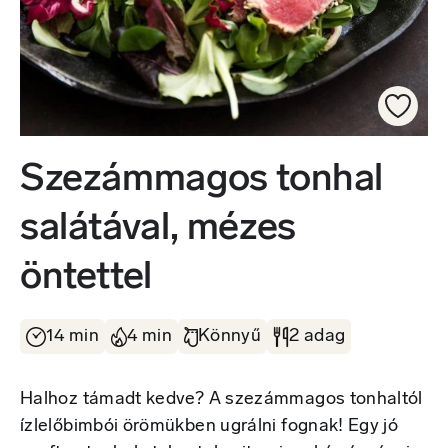
Szezámmagos tonhal
salátával, mézes
öntettel
14 min
4 min
Könnyű
2 adag
Halhoz támadt kedve? A szezámmagos tonhaltól
ízlelőbimbói örömükben ugrálni fognak! Egy jó