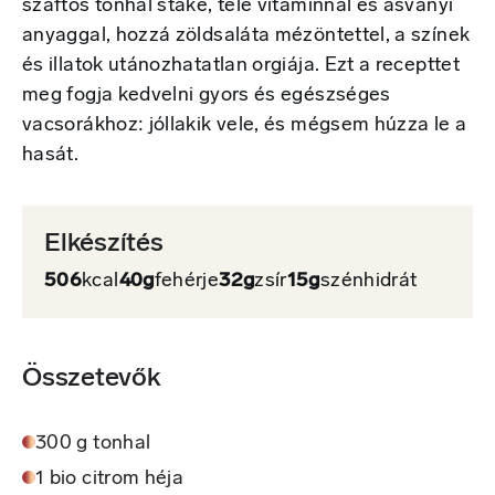
szaftos tonhal stake, tele vitaminnal és ásványi
anyaggal, hozzá zöldsaláta mézöntettel, a színek
és illatok utánozhatatlan orgiája. Ezt a recepttet
meg fogja kedvelni gyors és egészséges
vacsorákhoz: jóllakik vele, és mégsem húzza le a
hasát.
Elkészítés
506
kcal
40g
fehérje
32g
zsír
15g
szénhidrát
Összetevők
300 g tonhal
1 bio citrom héja