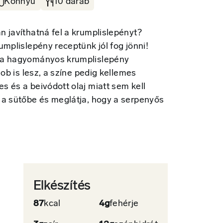
Könnyű
10 darab
 javíthatná fel a krumplislepényt?
umplislepény receptünk jól fog jönni!
 a hagyományos krumplislepény
job is lesz, a színe pedig kellemes
 és a beivódott olaj miatt sem kell
 a sütőbe és meglátja, hogy a serpenyős
Elkészítés
87
kcal
4g
fehérje