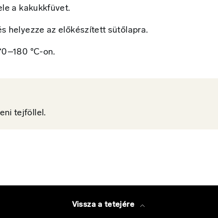
ele a kakukkfüvet.
s helyezze az előkészített sütőlapra.
170–180 °C-on.
i tejföllel.
Vissza a tetejére