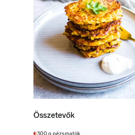
Összetevők
300 g pézsmatök