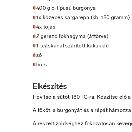
400 g c-típusú burgonya
1x közepes sárgarépa (kb. 120 gramm)
4x tojás
2 gerezd fokhagyma (áttörve)
1 teáskanál szárított kakukkfű
só
bors
Elkészítés
Hevítse a sütőt 180 °C-ra. Készítse elő a 
A tököt, a burgonyát és a répát hámozza 
A reszelt zöldséghez fokozatosan keverje