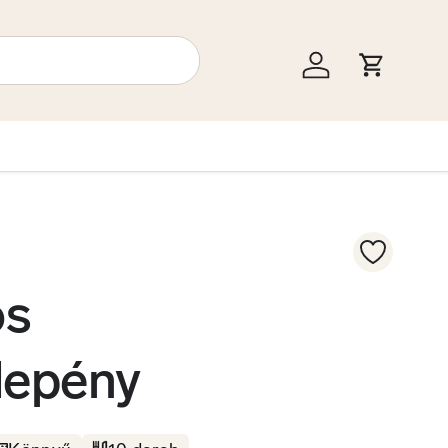
Bejelentkezés
Kosár
ös
lepény