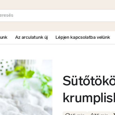
sés
lunk
Az arculatunk új
Lépjen kapcsolatba velünk
Sütőtök
krumplis