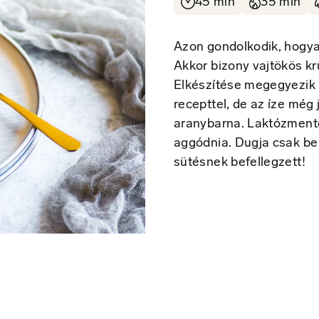
45 min
35 min
Azon gondolkodik, hogyan
Akkor bizony vajtökös kr
Elkészítése megegyezik
recepttel, de az íze még 
aranybarna. Laktózmentes
aggódnia. Dugja csak be
sütésnek befellegzett!