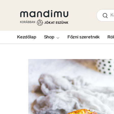
UGRÁS A TARTALOMRA
Keresés
Kere
Kezdőlap
Shop
Főzni szeretnék
Ró