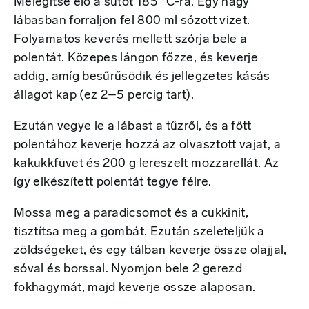
Melegítse elő a sütőt 185 °C-ra. Egy nagy
lábasban forraljon fel 800 ml sózott vizet.
Folyamatos keverés mellett szórja bele a
polentát. Közepes lángon főzze, és keverje
addig, amíg besűrűsödik és jellegzetes kásás
állagot kap (ez 2–5 percig tart).
Ezután vegye le a lábast a tűzről, és a főtt
polentához keverje hozzá az olvasztott vajat, a
kakukkfüvet és 200 g lereszelt mozzarellát. Az
így elkészített polentát tegye félre.
Mossa meg a paradicsomot és a cukkinit,
tisztítsa meg a gombát. Ezután szeleteljük a
zöldségeket, és egy tálban keverje össze olajjal,
sóval és borssal. Nyomjon bele 2 gerezd
fokhagymát, majd keverje össze alaposan.