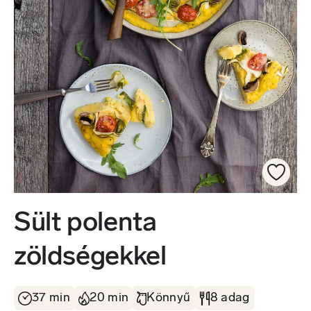
Sült polenta
zöldségekkel
37 min
20 min
Könnyű
8 adag