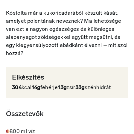
Kóstolta már a kukoricadarából készült kását,
amelyet polentának neveznek? Ma lehetősége
van ezt a nagyon egészséges és különleges
alapanyagot zöldségekkel együtt megsütni, és
egy kiegyensúlyozott ebédként élvezni – mit szól
hozzá?
Elkészítés
304
kcal
14g
fehérje
13g
zsír
33g
szénhidrát
Összetevők
800 ml víz