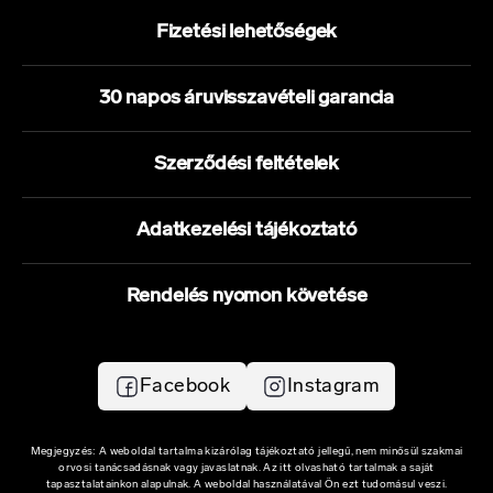
Fizetési lehetőségek
30 napos áruvisszavételi garancia
Szerződési feltételek
Adatkezelési tájékoztató
Rendelés nyomon követése
Facebook
Instagram
Megjegyzés: A weboldal tartalma kizárólag tájékoztató jellegű, nem minősül szakmai
orvosi tanácsadásnak vagy javaslatnak. Az itt olvasható tartalmak a saját
tapasztalatainkon alapulnak. A weboldal használatával Ön ezt tudomásul veszi.