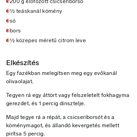
200 g előfőzött csicseriborsó
½ teáskanál kömény
só
bors
½ közepes méretű citrom leve
Elkészítés
Egy fazékban melegítsen meg egy evőkanál
olivaolajat.
Tegyen rá egy áttört vagy felszeletelt fokhagyma
gerezdet, és 1 percig dinsztelje.
Majd tegye rá a répát, a csicseriborsót és a
köménymagot, és állandó kevergetés mellett
pirítsa 5 percig.