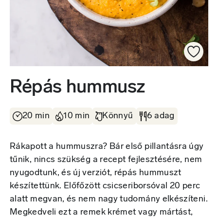
Répás hummusz
20 min
10 min
Könnyű
6 adag
Rákapott a hummuszra? Bár első pillantásra úgy
tűnik, nincs szükség a recept fejlesztésére, nem
nyugodtunk, és új verziót, répás hummuszt
készítettünk. Előfőzött csicseriborsóval 20 perc
alatt megvan, és nem nagy tudomány elkészíteni.
Megkedveli ezt a remek krémet vagy mártást,