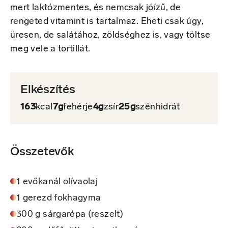
mert laktózmentes, és nemcsak jóízű, de
rengeted vitamint is tartalmaz. Eheti csak úgy,
üresen, de salátához, zöldséghez is, vagy töltse
meg vele a tortillát.
Elkészítés
163
kcal
7g
fehérje
4g
zsír
25g
szénhidrát
Összetevők
1 evőkanál olívaolaj
1 gerezd fokhagyma
300 g sárgarépa (reszelt)