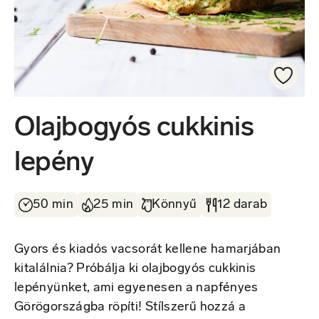
Olajbogyós cukkinis
lepény
50 min
25 min
Könnyű
12 darab
Gyors és kiadós vacsorát kellene hamarjában
kitalálnia? Próbálja ki olajbogyós cukkinis
lepényünket, ami egyenesen a napfényes
Görögországba röpíti! Stílszerű hozzá a