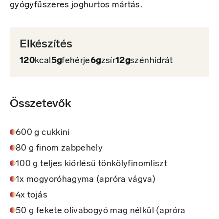
gyógyfűszeres joghurtos mártás.
Elkészítés
120
kcal
5g
fehérje
6g
zsír
12g
szénhidrát
Összetevők
600 g cukkini
80 g finom zabpehely
100 g teljes kiőrlésű tönkölyfinomliszt
1x mogyoróhagyma (apróra vágva)
4x tojás
50 g fekete olívabogyó mag nélkül (apróra