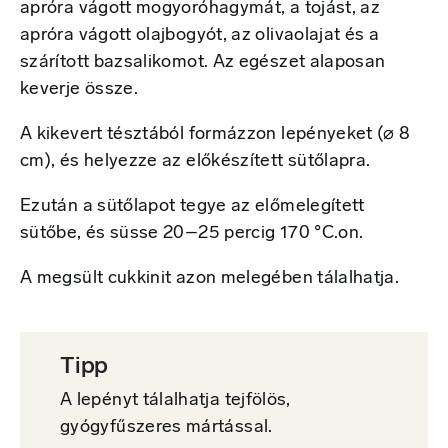
apróra vágott mogyoróhagymát, a tojást, az
apróra vágott olajbogyót, az olivaolajat és a
szárított bazsalikomot. Az egészet alaposan
keverje össze.
A kikevert tésztából formázzon lepényeket (⌀ 8
cm), és helyezze az előkészített sütőlapra.
Ezután a sütőlapot tegye az előmelegített
sütőbe, és süsse 20–25 percig 170 °C.on.
A megsült cukkinit azon melegében tálalhatja.
Tipp
A lepényt tálalhatja tejfölös,
gyógyfűszeres mártással.