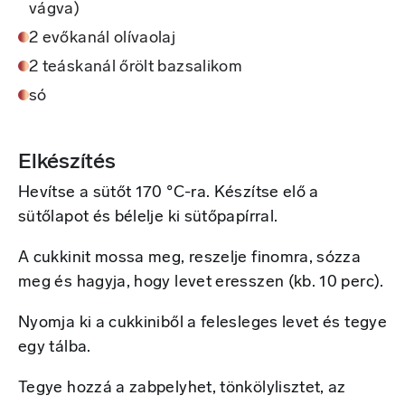
vágva)
2 evőkanál olívaolaj
2 teáskanál őrölt bazsalikom
só
Elkészítés
Hevítse a sütőt 170 °C-ra. Készítse elő a
sütőlapot és bélelje ki sütőpapírral.
A cukkinit mossa meg, reszelje finomra, sózza
meg és hagyja, hogy levet eresszen (kb. 10 perc).
Nyomja ki a cukkiniből a felesleges levet és tegye
egy tálba.
Tegye hozzá a zabpelyhet, tönkölylisztet, az