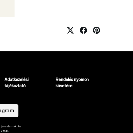
Adatkezelési
Rendelés nyomon
tájékoztató
követése
tagram
 javaslatnak. Az
 veszi.