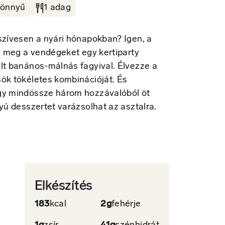
önnyű
1 adag
szívesen a nyári hónapokban? Igen, a
je meg a vendégeket egy kertiparty
lt banános-málnás fagyival. Élvezze a
ök tökéletes kombinációját. És
gy mindössze három hozzávalóból öt
lyú desszertet varázsolhat az asztalra.
Elkészítés
183
kcal
2g
fehérje