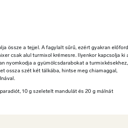
a össze a tejjel. A fagylalt sűrű, ezért gyakran előford
xer csak alul turmixol krémesre. Ilyenkor kapcsolja ki 
tosan nyomkodja a gyümölcsdarabokat a turmixkésekhez
éket ossza szét két tálkába, hintse meg chiamaggal,
lnával.
 paradiót, 10 g szeletelt mandulát és 20 g málnát