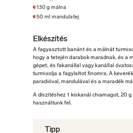
130 g málna
50 ml mandulatej
Elkészítés
A fagyasztott banánt és a málnát turmixolj
hogy a tetején darabok maradnak, és a mi
gépet, és fakanállal vagy kanállal óva
turmixolja a fagylaltot finomra. A kever
paradióval, mandulával és a maradék má
A díszítéshez 1 kiskanál chiamagot, 20 g
használtunk fel.
Tipp