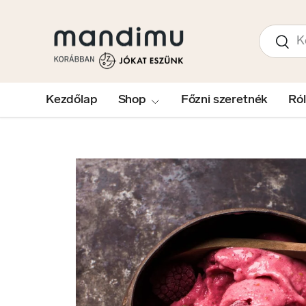
UGRÁS A TARTALOMRA
Keresés
Kere
Kezdőlap
Shop
Főzni szeretnék
Ró