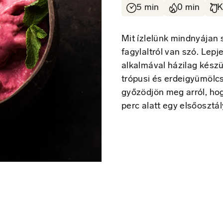
5 min
0 min
K
Mit ízlelünk mindnyájan 
fagylaltról van szó. Lep
alkalmával házilag készü
trópusi és erdeigyümölcs
győzödjön meg arról, ho
perc alatt egy elsőosztá