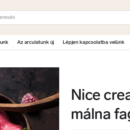
sés
lunk
Az arculatunk új
Lépjen kapcsolatba velünk
Nice cre
málna fa