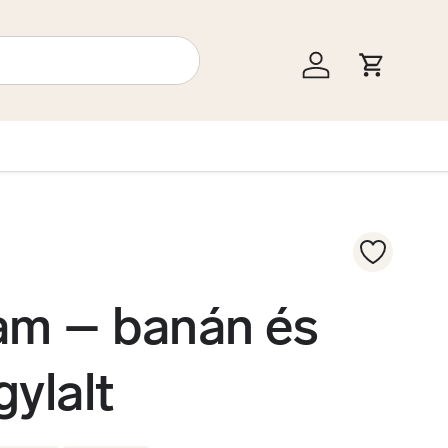
Bejelentkezés
Kosár
am – banán és
gylalt