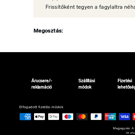
Frissítőként tegyen a fagylaltra né
Megosztás:
Árucsere/-
Szállítási
Fizetési
reklamáció
módok
lehetősé
Elfogadott fizetési módok
Megjegyzés: A w
itt ol