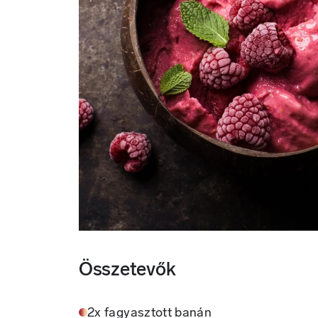
Összetevők
2x fagyasztott banán