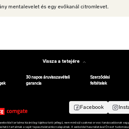
hány mentalevelet és egy evőkanál citromlevet.
Vissza a tetejére
30 napos áruvisszavételi
Szerződési
gek
garancia
feltételek
Facebook
Ins
eboldal tartalma kizárólag tájékoztató jellegű, nem minősül szakmai orvosi tanácsadásnak vagy
vasható tartalmak a saját tapasztalatainkon alapulnak. A weboldal használatával Ön ezt tudomásul