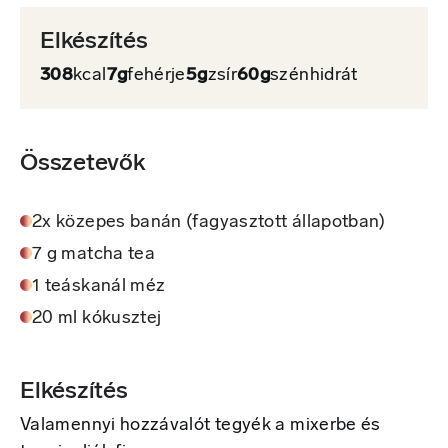
Elkészítés
308
kcal
7g
fehérje
5g
zsír
60g
szénhidrát
Összetevők
2x közepes banán (fagyasztott állapotban)
7 g matcha tea
1 teáskanál méz
20 ml kókusztej
Elkészítés
Valamennyi hozzávalót tegyék a mixerbe és