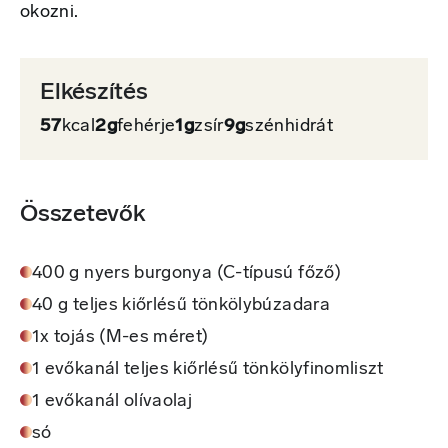
okozni.
Elkészítés
57
kcal
2g
fehérje
1g
zsír
9g
szénhidrát
Összetevők
400 g nyers burgonya (C-típusú főző)
40 g teljes kiőrlésű tönkölybúzadara
1x tojás (M-es méret)
1 evőkanál teljes kiőrlésű tönkölyfinomliszt
1 evőkanál olívaolaj
só