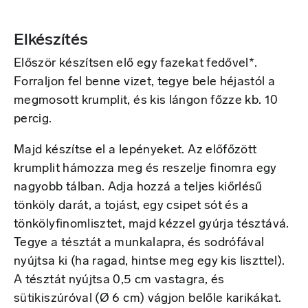
Elkészítés
Először készítsen elő egy fazekat fedővel*.
Forraljon fel benne vizet, tegye bele héjastól a
megmosott krumplit, és kis lángon főzze kb. 10
percig.
Majd készítse el a lepényeket. Az előfőzött
krumplit hámozza meg és reszelje finomra egy
nagyobb tálban. Adja hozzá a teljes kiőrlésű
tönköly darát, a tojást, egy csipet sót és a
tönkölyfinomlisztet, majd kézzel gyúrja tésztává.
Tegye a tésztát a munkalapra, és sodrófával
nyújtsa ki (ha ragad, hintse meg egy kis liszttel).
A tésztát nyújtsa 0,5 cm vastagra, és
sütikiszúróval (Ø 6 cm) vágjon belőle karikákat.