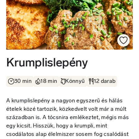
Krumplislepény
30 min
18 min
Könnyű
12 darab
A krumplislepény a nagyon egyszerű és hálás
ételek közé tartozik, közkedvelt volt már a múlt
században is. A tócsnira emlékeztet, mégis más
egy kicsit. Hisszük, hogy a krumpli, mint
csodálatos alap élelmiszer sosem fog csalódást