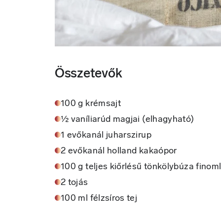
Összetevők
100 g krémsajt
½ vaníliarúd magjai (elhagyható)
1 evőkanál juharszirup
2 evőkanál holland kakaópor
100 g teljes kiőrlésű tönkölybúza finoml
2 tojás
100 ml félzsíros tej