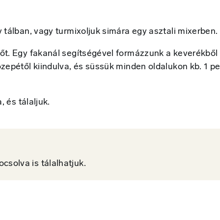
tálban, vagy turmixoljuk simára egy asztali mixerben.
őt. Egy fakanál segítségével formázzunk a keverékből
epétől kiindulva, és süssük minden oldalukon kb. 1 pe
 és tálaljuk.
csolva is tálalhatjuk.