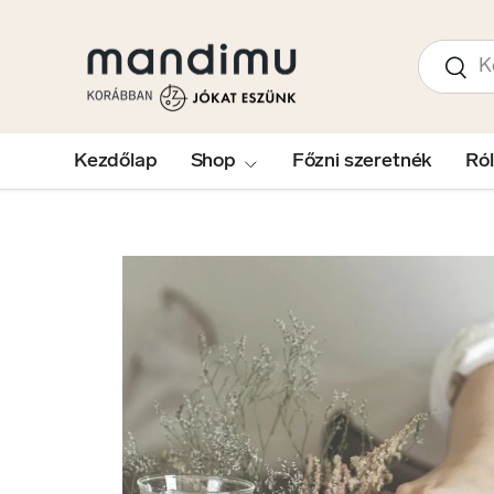
UGRÁS A TARTALOMRA
Keresés
Kere
Kezdőlap
Shop
Főzni szeretnék
Ró