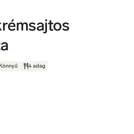
krémsajtos
ta
Könnyű
4 adag