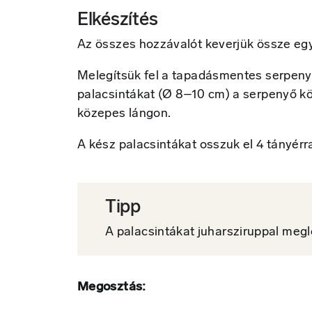
Elkészítés
Az összes hozzávalót keverjük össze egy 
Melegítsük fel a tapadásmentes serpeny
palacsintákat (Ø 8–10 cm) a serpenyő köz
közepes lángon.
A kész palacsintákat osszuk el 4 tányérra,
Tipp
A palacsintákat juharsziruppal meglo
Megosztás: