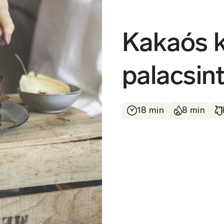
Kakaós 
palacsin
18 min
8 min