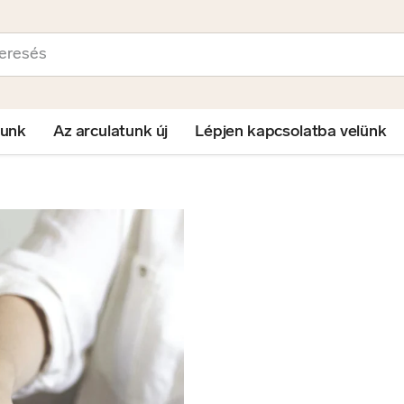
sés
lunk
Az arculatunk új
Lépjen kapcsolatba velünk