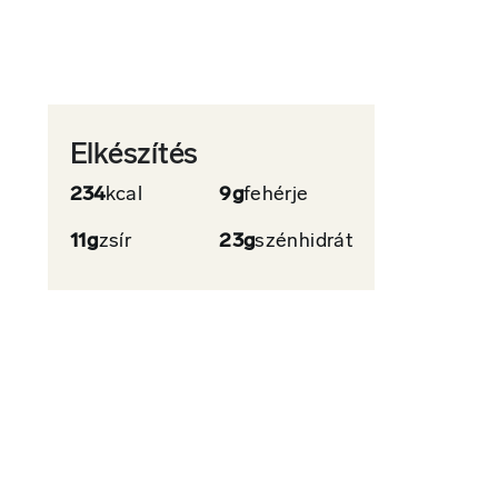
Elkészítés
234
kcal
9g
fehérje
11g
zsír
23g
szénhidrát