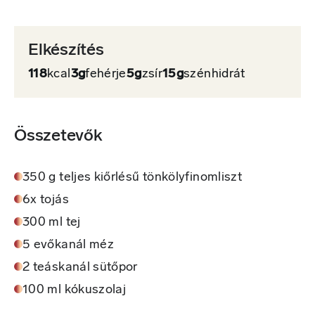
Elkészítés
118
kcal
3g
fehérje
5g
zsír
15g
szénhidrát
Összetevők
350 g teljes kiőrlésű tönkölyfinomliszt
6x tojás
300 ml tej
5 evőkanál méz
2 teáskanál sütőpor
100 ml kókuszolaj