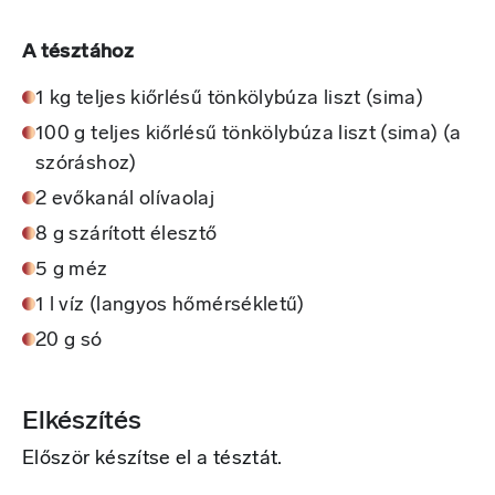
A tésztához
1 kg teljes kiőrlésű tönkölybúza liszt (sima)
100 g teljes kiőrlésű tönkölybúza liszt (sima) (a
szóráshoz)
2 evőkanál olívaolaj
8 g szárított élesztő
5 g méz
1 l víz (langyos hőmérsékletű)
20 g só
Elkészítés
Először készítse el a tésztát.