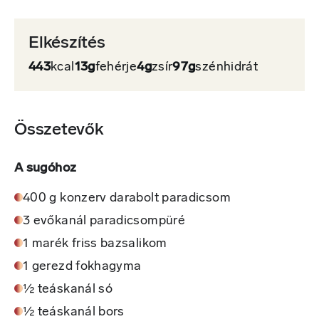
Elkészítés
443
kcal
13g
fehérje
4g
zsír
97g
szénhidrát
Összetevők
A sugóhoz
400 g konzerv darabolt paradicsom
3 evőkanál paradicsompüré
1 marék friss bazsalikom
1 gerezd fokhagyma
½ teáskanál só
½ teáskanál bors