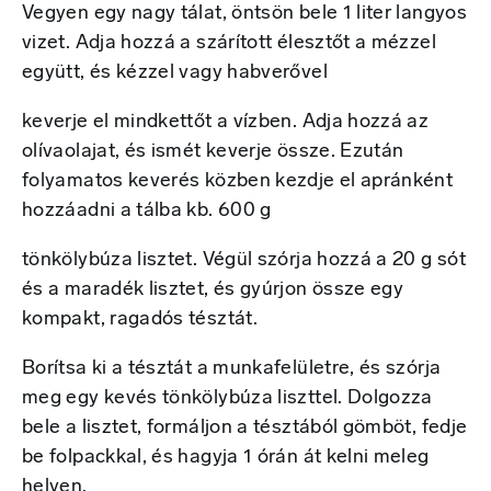
Vegyen egy nagy tálat, öntsön bele 1 liter langyos
vizet. Adja hozzá a szárított élesztőt a mézzel
együtt, és kézzel vagy habverővel
keverje el mindkettőt a vízben. Adja hozzá az
olívaolajat, és ismét keverje össze. Ezután
folyamatos keverés közben kezdje el apránként
hozzáadni a tálba kb. 600 g
tönkölybúza lisztet. Végül szórja hozzá a 20 g sót
és a maradék lisztet, és gyúrjon össze egy
kompakt, ragadós tésztát.
Borítsa ki a tésztát a munkafelületre, és szórja
meg egy kevés tönkölybúza liszttel. Dolgozza
bele a lisztet, formáljon a tésztából gömböt, fedje
be folpackkal, és hagyja 1 órán át kelni meleg
helyen.