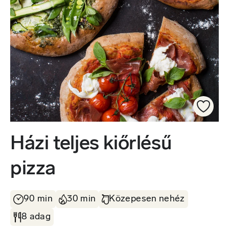
Házi teljes kiőrlésű
pizza
90 min
30 min
Közepesen nehéz
8 adag