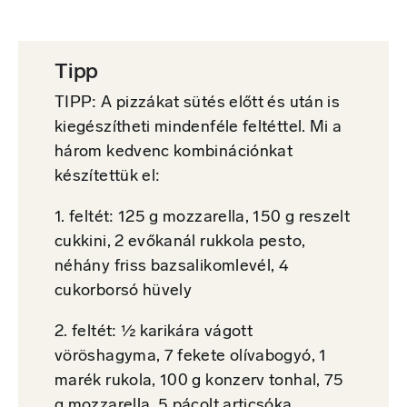
Tipp
TIPP: A pizzákat sütés előtt és után is
kiegészítheti mindenféle feltéttel. Mi a
három kedvenc kombinációnkat
készítettük el:
1. feltét: 125 g mozzarella, 150 g reszelt
cukkini, 2 evőkanál rukkola pesto,
néhány friss bazsalikomlevél, 4
cukorborsó hüvely
2. feltét: ½ karikára vágott
vöröshagyma, 7 fekete olívabogyó, 1
marék rukola, 100 g konzerv tonhal, 75
g mozzarella, 5 pácolt articsóka