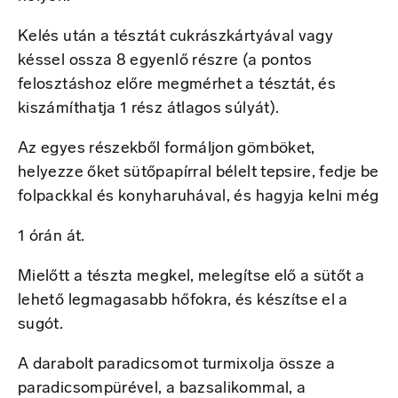
Kelés után a tésztát cukrászkártyával vagy
késsel ossza 8 egyenlő részre (a pontos
felosztáshoz előre megmérhet a tésztát, és
kiszámíthatja 1 rész átlagos súlyát).
Az egyes részekből formáljon gömböket,
helyezze őket sütőpapírral bélelt tepsire, fedje be
folpackkal és konyharuhával, és hagyja kelni még
1 órán át.
Mielőtt a tészta megkel, melegítse elő a sütőt a
lehető legmagasabb hőfokra, és készítse el a
sugót.
A darabolt paradicsomot turmixolja össze a
paradicsompürével, a bazsalikommal, a