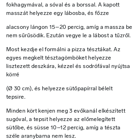
fokhagymával, a sóval és a borssal. A kapott
masszát helyezze egy lábosba, és főzze
alacsony lángon 15–20 percig, amíg a massza be
nem sűrűsödik. Ezután vegye le a lábost a tűzről.
Most kezdje el formálni a pizza tésztákat. Az
egyes megkelt tésztagömböket helyezze
lisztezett deszkára, kézzel és sodrófával nyújtsa
körré
(Ø 30 cm), és helyezze sütőpapírral bélelt
tepsire.
Minden kört kenjen meg 3 evőkanál elkészített
sugóval, a tepsit helyezze az előmelegített
sütőbe, és süsse 10–12 percig, amíg a tészta
széle aranybarna nem lesz.