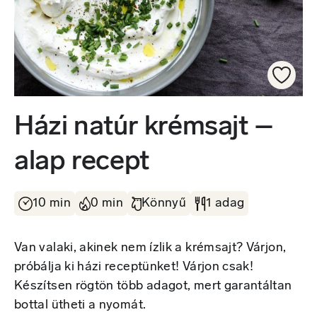
Házi natúr krémsajt –
alap recept
10 min
0 min
Könnyű
1 adag
Van valaki, akinek nem ízlik a krémsajt? Várjon,
próbálja ki házi receptünket! Várjon csak!
Készítsen rögtön több adagot, mert garantáltan
bottal ütheti a nyomát.