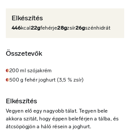
Elkészítés
446
kcal
22g
fehérje
28g
zsír
26g
szénhidrát
Összetevők
200 ml szójakrém
500 g fehér joghurt (3,5 % zsír)
Elkészítés
Vegyen elő egy nagyobb tálat. Tegyen bele
akkora szitát, hogy éppen beleférjen a tálba, és
átcsöpögjön a háló résein a joghurt.