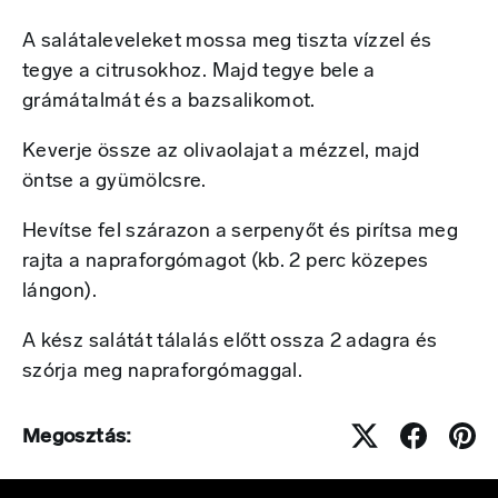
A salátaleveleket mossa meg tiszta vízzel és
tegye a citrusokhoz. Majd tegye bele a
grámátalmát és a bazsalikomot.
Keverje össze az olivaolajat a mézzel, majd
öntse a gyümölcsre.
Hevítse fel szárazon a serpenyőt és pirítsa meg
rajta a napraforgómagot (kb. 2 perc közepes
lángon).
A kész salátát tálalás előtt ossza 2 adagra és
szórja meg napraforgómaggal.
Megosztás: