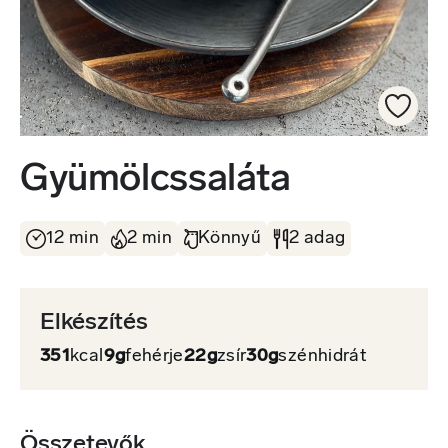
Gyümölcssaláta
12 min
2 min
Könnyű
2 adag
Elkészítés
351
kcal
9g
fehérje
22g
zsír
30g
szénhidrát
Összetevők