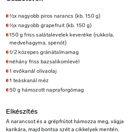
½x nagyobb piros narancs (kb. 150 g)
½x nagyobb grapefruit (kb. 150 g)
150 g friss salátalevelek keveréke (rukkola,
medvehagyma, spenót)
1/2 közepes gránátalmamag
néhány friss bazsalikomlevél
1 evőkanál olívaolaj
1 teáskanál méz
50 g hámozott napraforgómag
Elkészítés
A narancsot és a grépfrútot hámozza meg, vágja
karikára, majd bontsa szét a cikkelyek mentén.